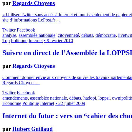
par
Regards Citoyens
« Utiliser Twitter sans accès à Internet et munis seulement de papier e
site d’informations LePost.fr ...
Twitter
Facebook
analyse
,
assemblée nationale
,
citoyenneté
,
débats
,
démocratie
,
livetwit
Top
Politique
Internet
• 9 février 2010
Suivre en direct de l’Assemblée la LOPPS
par
Regards Citoyens
Comment donner envie aux citoyens de suivre les travaux parlementaire
Regards Citoyens ...
Twitter
Facebook
amendements
,
assemblée nationale
,
débats
,
hadopi
,
loppsi
,
ownipoliti
Economie
Politique
Internet
• 22 juillet 2009
Internet du futur : vers un “cahier des cha
par
Hubert Guillaud