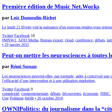
Première édition de Music Net.Works
par
Loïc Dumoulin-Richet
Le lundi 21 février voit la naissance d'un nouveau rendez-vous regro
Twitter
Facebook
18
#MNW1
,
AF83 Media
,
Bureau export
,
cloud
,
conférence
,
débats
,
ini
• 19 janvier 2011
Peut-on mettre les neurosciences à toutes l
par
Rémi Sussan
Les neurosciences peuvent-elles, par exemple, aider à concevoir une cu
l’efficacité d’une intervention et à une utilisation marketing.
Twitter
Facebook
9
complexité
,
comportementale
,
débats
,
découvertes
,
économie
,
NBIC
,
Une
Politique
Inédit
• 26 octobre 2010
OWNIPolitics: du journalisme dans la “cit