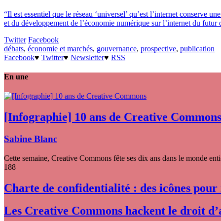
“Il est essentiel que le réseau ‘universel’ qu’est l’internet conserve une
et du développement de l’économie numérique sur l’internet du futur que 
Twitter
Facebook
débats
,
économie et marchés
,
gouvernance
,
prospective
,
publication
Facebook
♥
Twitter
♥
Newsletter
♥
RSS
En une
[Infographie] 10 ans de Creative Common
Sabine Blanc
Cette semaine, Creative Commons fête ses dix ans dans le monde entier
188
Charte de confidentialité : des icônes pour
Les Creative Commons hackent le droit d’