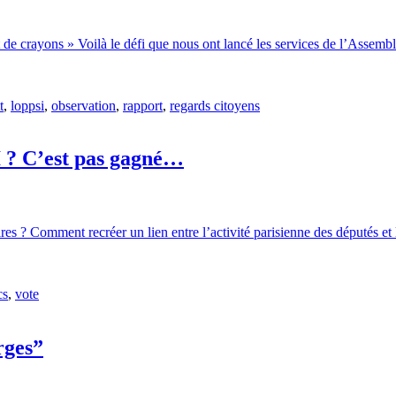
t de crayons » Voilà le défi que nous ont lancé les services de l’Assembl
t
,
loppsi
,
observation
,
rapport
,
regards citoyens
I ? C’est pas gagné…
s ? Comment recréer un lien entre l’activité parisienne des députés et 
cs
,
vote
rges”