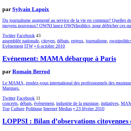
par
Sylvain Lapoix
Du journalisme augmenté au service de la vie en commun? Quelles devr
moyens nouveaux? OWNI lance OWNIpolitics, pour défricher ces que
Twitter
Facebook
43
assemblée nationale
,
citoyen
,
débats
,
enjeux
,
journalisme
,
ownipolitic
Evènement
ITW
• 6 octobre 2010
Evénement: MAMA débarque à Paris
par
Romain Berrod
Le MAMA, rendez-vous international des professionnels des musiques po
Marques.
Twitter
Facebook
11
concerts
,
débats
,
évènement
,
industrie de la musique
,
initiatives
,
MAM
Top
Culture
Politique
Internet
Medias
• 23 février 2010
LOPPSI : Bilan d’observations citoyennes