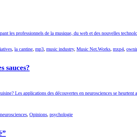
upant les professionnels de la musique, du web et des nouvelles techno
tiatives
,
la cantine
,
mp3
,
music industry
,
Music Net.Works
,
mxp4
,
owni
es sauces?
isine? Les applications des découvertes en neurosciences se heurtent au
neurosciences
,
Opinions
,
psychologie
é”