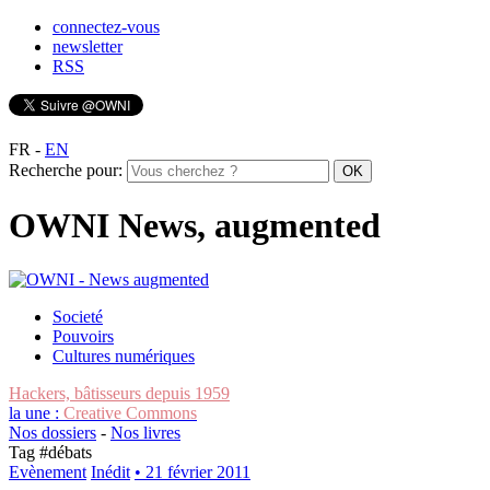
connectez-vous
newsletter
RSS
FR
-
EN
Recherche pour:
OWNI News, augmented
Societé
Pouvoirs
Cultures numériques
Hackers, bâtisseurs depuis 1959
la une :
Creative Commons
Nos dossiers
-
Nos livres
Tag #
débats
Evènement
Inédit
• 21 février 2011