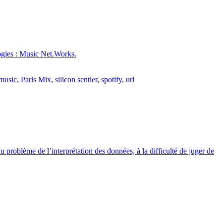
logies : Music Net.Works.
music
,
Paris Mix
,
silicon sentier
,
spotify
,
url
 problème de l’interprétation des données, à la difficulté de juger de