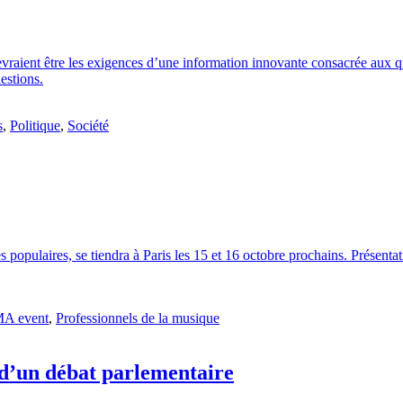
aient être les exigences d’une information innovante consacrée aux qu
stions.
s
,
Politique
,
Société
pulaires, se tiendra à Paris les 15 et 16 octobre prochains. Présentati
A event
,
Professionnels de la musique
 d’un débat parlementaire