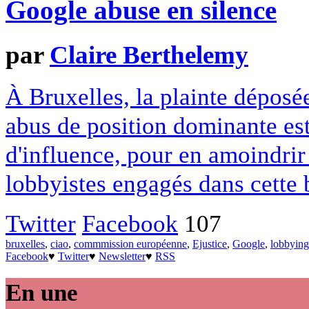
Google abuse en silence
par
Claire Berthelemy
À Bruxelles, la plainte déposé
abus de position dominante es
d'influence, pour en amoindrir
lobbyistes engagés dans cette b
Twitter
Facebook
107
bruxelles
,
ciao
,
commmission européenne
,
Ejustice
,
Google
,
lobbying
Facebook
♥
Twitter
♥
Newsletter
♥
RSS
En une