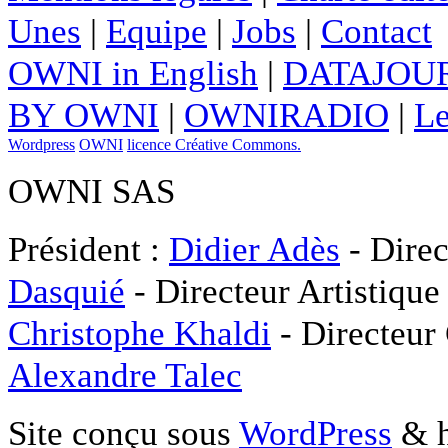
Unes
|
Equipe
|
Jobs
|
Contact
OWNI in English
|
DATAJOUR
BY OWNI
|
OWNIRADIO
|
Le
Wordpress
OWNI
licence Créative Commons.
OWNI SAS
Président :
Didier Adès
- Direc
Dasquié
- Directeur Artistique
Christophe Khaldi
- Directeur
Alexandre Talec
Site conçu sous
WordPress
& h