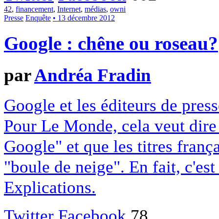
42
,
financement
,
Internet
,
médias
,
owni
Presse
Enquête
• 13 décembre 2012
Google : chêne ou roseau?
par
Andréa Fradin
Google et les éditeurs de pres
Pour Le Monde, cela veut dire q
Google" et que les titres franç
"boule de neige". En fait, c'es
Explications.
Twitter
Facebook
78