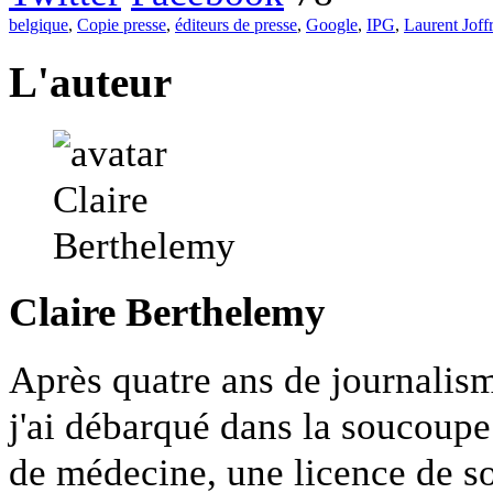
belgique
,
Copie presse
,
éditeurs de presse
,
Google
,
IPG
,
Laurent Joff
L'auteur
Claire Berthelemy
Après quatre ans de journalism
j'ai débarqué dans la soucoupe
de médecine, une licence de so