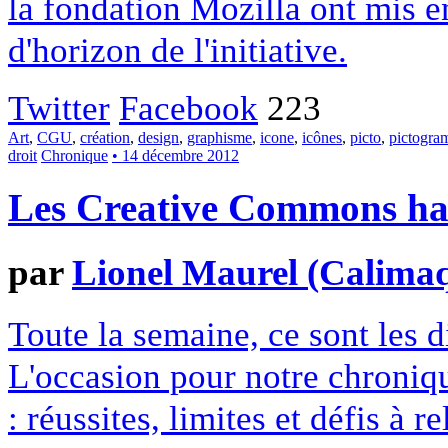
la fondation Mozilla ont mis en
d'horizon de l'initiative.
Twitter
Facebook
223
Art
,
CGU
,
création
,
design
,
graphisme
,
icone
,
icônes
,
picto
,
pictogr
droit
Chronique
• 14 décembre 2012
Les Creative Commons hack
par
Lionel Maurel (Calima
Toute la semaine, ce sont les
L'occasion pour notre chroniqu
: réussites, limites et défis à re