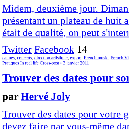
Midem, deuxième jour. Dimanch
présentant un plateau de huit a
était de qualité, on peut s'inte
Twitter
Facebook
14
cannes
,
concerts
,
direction artistique
,
export
,
French music
,
French Vi
Pratiques
In real life
Cross-post
• 3 janvier 2011
Trouver des dates pour so
par
Hervé Joly
Trouver des dates pour votre g
devez faire par vous-même dan