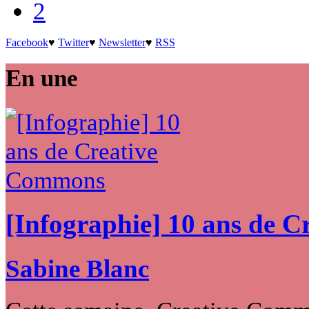
2
Facebook
♥
Twitter
♥
Newsletter
♥
RSS
En une
[Infographie] 10 ans de 
Sabine Blanc