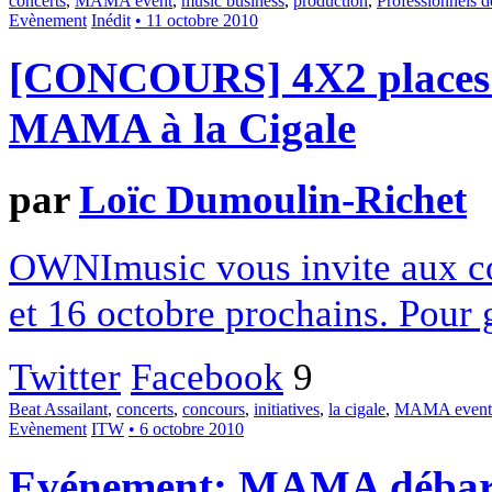
concerts
,
MAMA event
,
music business
,
production
,
Professionnels d
Evènement
Inédit
• 11 octobre 2010
[CONCOURS] 4X2 places à
MAMA à la Cigale
par
Loïc Dumoulin-Richet
OWNImusic vous invite aux co
et 16 octobre prochains. Pour
Twitter
Facebook
9
Beat Assailant
,
concerts
,
concours
,
initiatives
,
la cigale
,
MAMA event
Evènement
ITW
• 6 octobre 2010
Evénement: MAMA débarq