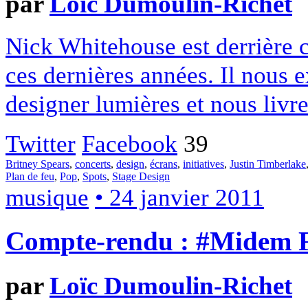
par
Loïc Dumoulin-Richet
Nick Whitehouse est derrière c
ces dernières années. Il nous
designer lumières et nous livre
Twitter
Facebook
39
Britney Spears
,
concerts
,
design
,
écrans
,
initiatives
,
Justin Timberlake
Plan de feu
,
Pop
,
Spots
,
Stage Design
musique
• 24 janvier 2011
Compte-rendu : #Midem F
par
Loïc Dumoulin-Richet