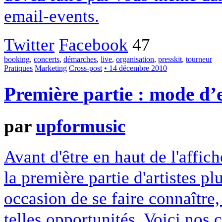
email-events.
Twitter
Facebook
47
booking
,
concerts
,
démarches
,
live
,
organisation
,
presskit
,
tourneur
Pratiques
Marketing
Cross-post
• 14 décembre 2010
Première partie : mode d’
par
upformusic
Avant d'être en haut de l'affich
la première partie d'artistes p
occasion de se faire connaître,
telles opportunités. Voici nos c