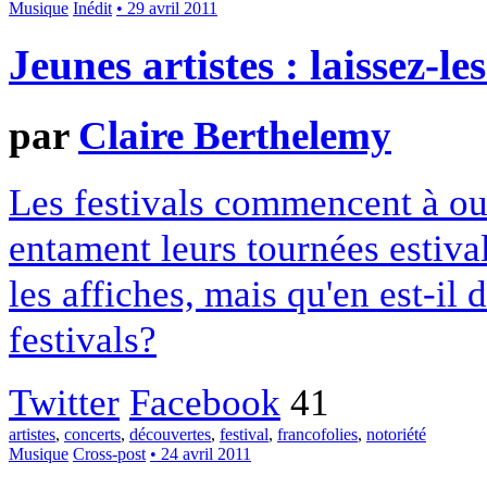
Musique
Inédit
• 29 avril 2011
Jeunes artistes : laissez-le
par
Claire Berthelemy
Les festivals commencent à ouvr
entament leurs tournées estiva
les affiches, mais qu'en est-il 
festivals?
Twitter
Facebook
41
artistes
,
concerts
,
découvertes
,
festival
,
francofolies
,
notoriété
Musique
Cross-post
• 24 avril 2011