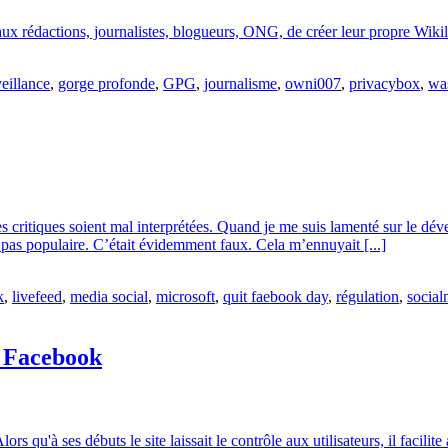
ux rédactions, journalistes, blogueurs, ONG, de créer leur propre Wikil
eillance
,
gorge profonde
,
GPG
,
journalisme
,
owni007
,
privacybox
,
wa
es critiques soient mal interprétées. Quand je me suis lamenté sur le 
t pas populaire. C’était évidemment faux. Cela m’ennuyait [...]
k
,
livefeed
,
media social
,
microsoft
,
quit faebook day
,
régulation
,
social
r Facebook
rs qu'à ses débuts le site laissait le contrôle aux utilisateurs, il facilit