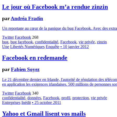
Le jour où Facebook m’a rendue zinzin
par
Andréa Fradin
Un reportage au cœur de la panique du bug Facebook. Avec des extrate
Twitter
Facebook
268
bug
,
bug facebook
,
confidentialité
,
Facebook
,
vie privée
,
zinzin
Une
Libertés Numériques
Enquête
• 10 janvier 2012
Facebook en redemande
par
Fabien Soyez
Le 21 décembre dernier en Irlande, l'autorité de régulation des téléc
en application les exigences irlandaises. 500 millions de personnes son
Twitter
Facebook
340
confidentialité
,
données
,
Facebook
,
profil
,
protection
,
vie privée
Entreprises
Inédit
• 25 octobre 2011
Yahoo et Gmail lisent vos mails