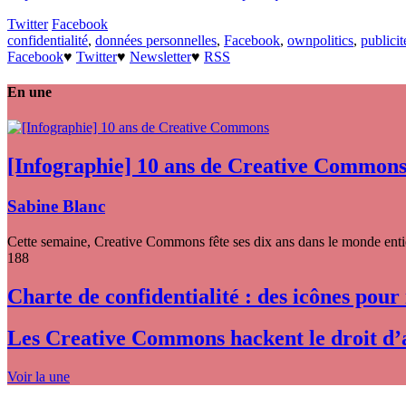
Twitter
Facebook
confidentialité
,
données personnelles
,
Facebook
,
ownpolitics
,
publicit
Facebook
♥
Twitter
♥
Newsletter
♥
RSS
En une
[Infographie] 10 ans de Creative Common
Sabine Blanc
Cette semaine, Creative Commons fête ses dix ans dans le monde entier
188
Charte de confidentialité : des icônes pour
Les Creative Commons hackent le droit d’
Voir la une