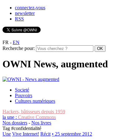
connectez-vous
newsletter
RSS
FR
-
EN
Recherche pour:
OWNI News, augmented
Societé
Pouvoirs
Cultures numériques
Hackers, bâtisseurs depuis 1959
la une :
Creative Commons
Nos dossiers
-
Nos livres
Tag #
confidentialité
Une
Vive Internet!
Récit
• 25 septembre 2012