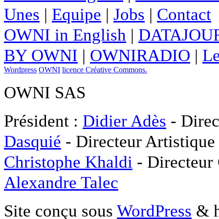
Unes
|
Equipe
|
Jobs
|
Contact
OWNI in English
|
DATAJOUR
BY OWNI
|
OWNIRADIO
|
Le
Wordpress
OWNI
licence Créative Commons.
OWNI SAS
Président :
Didier Adès
- Direc
Dasquié
- Directeur Artistique
Christophe Khaldi
- Directeur
Alexandre Talec
Site conçu sous
WordPress
& h