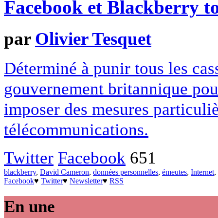
Facebook et Blackberry to
par
Olivier Tesquet
Déterminé à punir tous les ca
gouvernement britannique pourr
imposer des mesures particuliè
télécommunications.
Twitter
Facebook
651
blackberry
,
David Cameron
,
données personnelles
,
émeutes
,
Internet
,
Facebook
♥
Twitter
♥
Newsletter
♥
RSS
En une