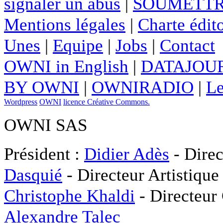
signaler un abus
|
SOUMETTR
Mentions légales
|
Charte édito
Unes
|
Equipe
|
Jobs
|
Contact
OWNI in English
|
DATAJOUR
BY OWNI
|
OWNIRADIO
|
Le
Wordpress
OWNI
licence Créative Commons.
OWNI SAS
Président :
Didier Adès
- Direc
Dasquié
- Directeur Artistique
Christophe Khaldi
- Directeur
Alexandre Talec