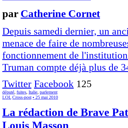
par
Catherine Cornet
Depuis samedi dernier, un anc
menace de faire de nombreuses
fonctionnement de l'institutio
Truman compte déjà plus de 3
Twitter
Facebook
125
député
,
fuites
,
Italie
,
parlement
LOL
Cross-post
• 25 mai 2010
La rédaction de Brave Pat
Louis Masson