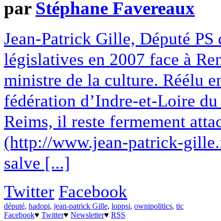
par
Stéphane Favereaux
Jean-Patrick Gille, Député PS 
législatives en 2007 face à R
ministre de la culture. Réélu e
fédération d’Indre-et-Loire du 
Reims, il reste fermement attac
(http://www.jean-patrick-gille
salve [...]
Twitter
Facebook
député
,
hadopi
,
jean-patrick Gille
,
loppsi
,
ownipolitics
,
tic
Facebook
♥
Twitter
♥
Newsletter
♥
RSS