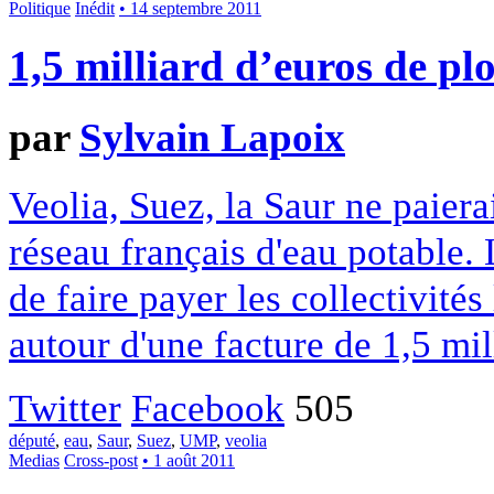
Politique
Inédit
• 14 septembre 2011
1,5 milliard d’euros de pl
par
Sylvain Lapoix
Veolia, Suez, la Saur ne paiera
réseau français d'eau potable. 
de faire payer les collectivités
autour d'une facture de 1,5 mil
Twitter
Facebook
505
député
,
eau
,
Saur
,
Suez
,
UMP
,
veolia
Medias
Cross-post
• 1 août 2011