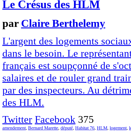
Le Crésus des HLM
par
Claire Berthelemy
L'argent des logements sociaux
dans le besoin. Le représentan
français est soupçonné de s'oc
salaires et de rouler grand tra
par des inspecteurs. Au détrim
des HLM.
Twitter
Facebook
375
amendement
,
Bernard Marette
,
député
,
Habitat 76
,
HLM
,
logement
,
l