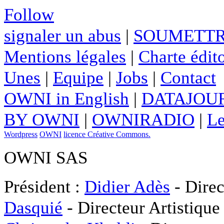
Follow
signaler un abus
|
SOUMETTR
Mentions légales
|
Charte édito
Unes
|
Equipe
|
Jobs
|
Contact
OWNI in English
|
DATAJOUR
BY OWNI
|
OWNIRADIO
|
Le
Wordpress
OWNI
licence Créative Commons.
OWNI SAS
Président :
Didier Adès
- Direc
Dasquié
- Directeur Artistique