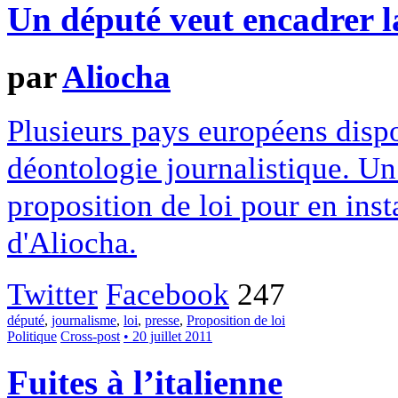
Un député veut encadrer la
par
Aliocha
Plusieurs pays européens dispo
déontologie journalistique. Un
proposition de loi pour en ins
d'Aliocha.
Twitter
Facebook
247
député
,
journalisme
,
loi
,
presse
,
Proposition de loi
Politique
Cross-post
• 20 juillet 2011
Fuites à l’italienne