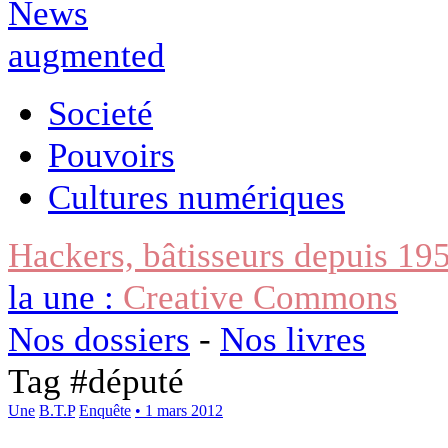
Societé
Pouvoirs
Cultures numériques
Hackers, bâtisseurs depuis 19
la une :
Creative Commons
Nos dossiers
-
Nos livres
Tag #
député
Une
B.T.P
Enquête
• 1 mars 2012