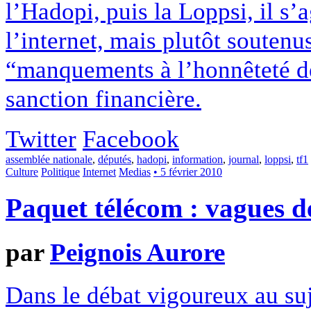
l’Hadopi, puis la Loppsi, il s’a
l’internet, mais plutôt soutenu
“manquements à l’honnêteté de
sanction financière.
Twitter
Facebook
assemblée nationale
,
députés
,
hadopi
,
information
,
journal
,
loppsi
,
tf1
Culture
Politique
Internet
Medias
• 5 février 2010
Paquet télécom : vagues de
par
Peignois Aurore
Dans le débat vigoureux au suj