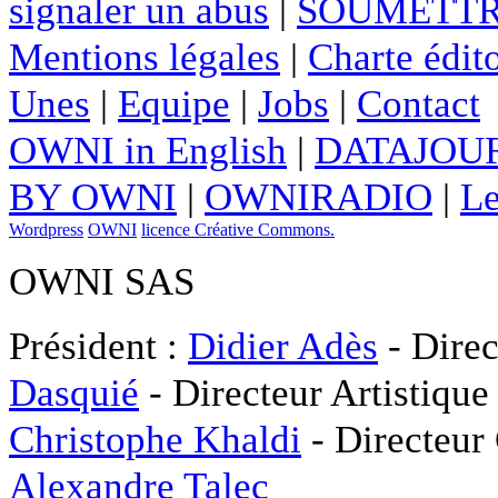
signaler un abus
|
SOUMETTR
Mentions légales
|
Charte édito
Unes
|
Equipe
|
Jobs
|
Contact
OWNI in English
|
DATAJOUR
BY OWNI
|
OWNIRADIO
|
Le
Wordpress
OWNI
licence Créative Commons.
OWNI SAS
Président :
Didier Adès
- Direc
Dasquié
- Directeur Artistique
Christophe Khaldi
- Directeur
Alexandre Talec