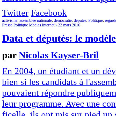
Twitter
Facebook
activisme
,
assemblée nationale
,
démocratie
,
députés
,
Politique
,
regard
Presse
Politique
Medias
Internet
• 22 mars 2010
Data et députés: le modèl
par
Nicolas Kayser-Bril
En 2004, un étudiant et un dév
bien si les candidats à l'asse
pouvaient répondre publiqueme
leur programme. Avec une conf
ficelle, ils ont mis sur pied un