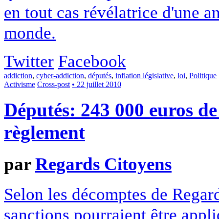
en tout cas révélatrice d'une a
monde.
Twitter
Facebook
addiction
,
cyber-addiction
,
députés
,
inflation législative
,
loi
,
Politique
Activisme
Cross-post
• 22 juillet 2010
Députés: 243 000 euros de
règlement
par
Regards Citoyens
Selon les décomptes de Regard
sanctions pourraient être appl