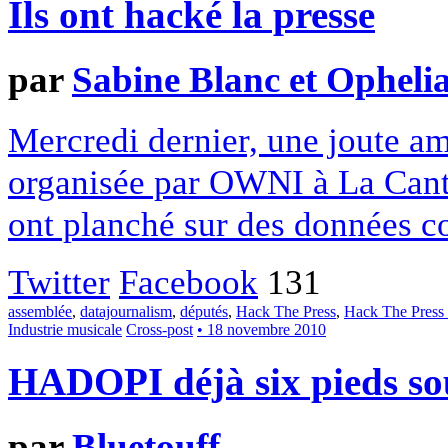
Ils ont hacké la presse
par
Sabine Blanc et Opheli
Mercredi dernier, une joute am
organisée par OWNI à La Canti
ont planché sur des données co
Twitter
Facebook
131
assemblée
,
datajournalism
,
députés
,
Hack The Press
,
Hack The Press
Industrie musicale
Cross-post
• 18 novembre 2010
HADOPI déjà six pieds sou
par
Bluetouff