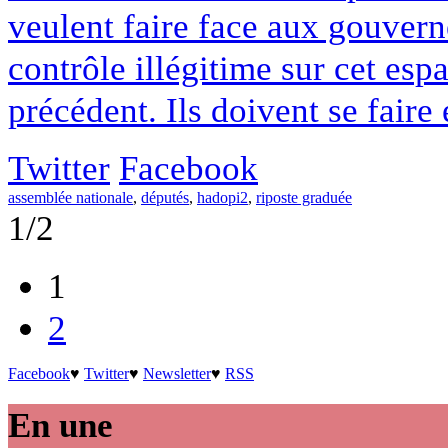
veulent faire face aux gouvern
contrôle illégitime sur cet esp
précédent. Ils doivent se faire 
Twitter
Facebook
assemblée nationale
,
députés
,
hadopi2
,
riposte graduée
1/2
1
2
Facebook
♥
Twitter
♥
Newsletter
♥
RSS
En une