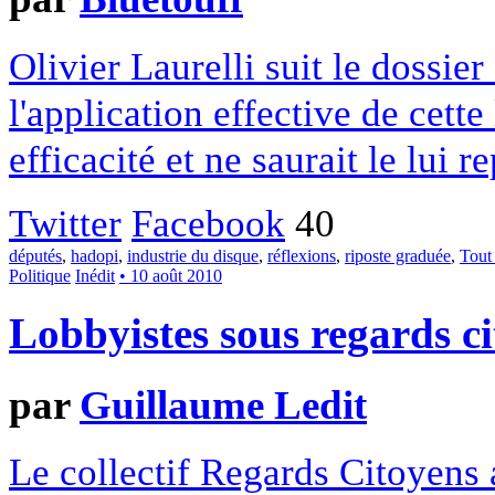
Olivier Laurelli suit le dossi
l'application effective de cette 
efficacité et ne saurait le lui r
Twitter
Facebook
40
députés
,
hadopi
,
industrie du disque
,
réflexions
,
riposte graduée
,
Tout
Politique
Inédit
• 10 août 2010
Lobbyistes sous regards c
par
Guillaume Ledit
Le collectif Regards Citoyens