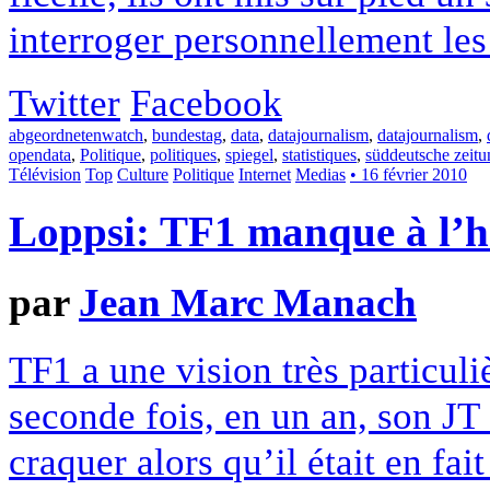
interroger personnellement les
Twitter
Facebook
abgeordnetenwatch
,
bundestag
,
data
,
datajournalism
,
datajournalism
,
opendata
,
Politique
,
politiques
,
spiegel
,
statistiques
,
süddeutsche zeitu
Télévision
Top
Culture
Politique
Internet
Medias
• 16 février 2010
Loppsi: TF1 manque à l’h
par
Jean Marc Manach
TF1 a une vision très particuli
seconde fois, en un an, son JT
craquer alors qu’il était en fa