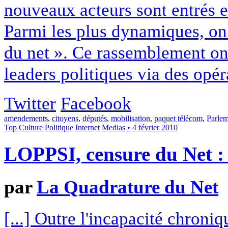
nouveaux acteurs sont entrés en
Parmi les plus dynamiques, on 
du net ». Ce rassemblement onl
leaders politiques via des opé
Twitter
Facebook
amendements
,
citoyens
,
députés
,
mobilisation
,
paquet télécom
,
Parlem
Top
Culture
Politique
Internet
Medias
• 4 février 2010
LOPPSI, censure du Net : 
par
La Quadrature du Net
[...] Outre l'incapacité chroni