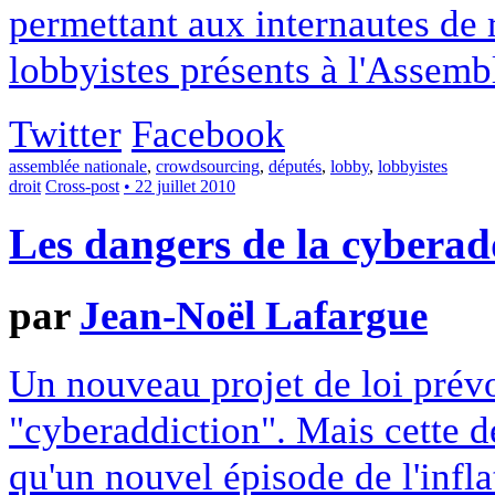
permettant aux internautes de 
lobbyistes présents à l'Assemb
Twitter
Facebook
assemblée nationale
,
crowdsourcing
,
députés
,
lobby
,
lobbyistes
droit
Cross-post
• 22 juillet 2010
Les dangers de la cyberad
par
Jean-Noël Lafargue
Un nouveau projet de loi prévoi
"cyberaddiction". Mais cette de
qu'un nouvel épisode de l'inflat