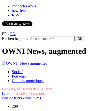
connectez-vous
newsletter
RSS
FR
-
EN
Recherche pour:
OWNI News, augmented
Societé
Pouvoirs
Cultures numériques
Hackers, bâtisseurs depuis 1959
la une :
Creative Commons
Nos dossiers
-
Nos livres
209