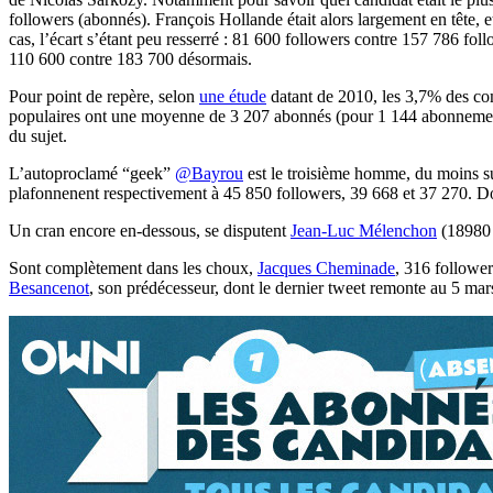
followers (abonnés). François Hollande était alors largement en tête, et
cas, l’écart s’étant peu resserré : 81 600 followers contre 157 786 foll
110 600 contre 183 700 désormais.
Pour point de repère, selon
une étude
datant de 2010, les 3,7% des co
populaires ont une moyenne de 3 207 abonnés (pour 1 144 abonneme
du sujet.
L’autoproclamé “geek”
@Bayrou
est le troisième homme, du moins sur
plafonnenent respectivement à 45 850 followers, 39 668 et 37 270. Do
Un cran encore en-dessous, se disputent
Jean-Luc Mélenchon
(18980 
Sont complètement dans les choux,
Jacques Cheminade
, 316 follower
Besancenot
, son prédécesseur, dont le dernier tweet remonte au 5 m