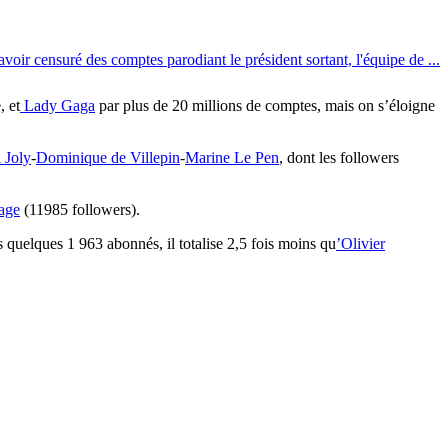
ir censuré des comptes parodiant le président sortant, l'équipe de ...
, et
Lady Gaga
par plus de 20 millions de comptes, mais on s’éloigne
 Joly
-
Dominique de Villepin
-
Marine Le Pen
, dont les followers
age
(11985 followers).
s quelques 1 963 abonnés, il totalise 2,5 fois moins qu
’Olivier