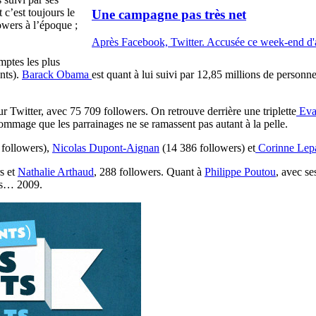
 c’est toujours le
Une campagne pas très net
owers à l’époque ;
Après Facebook, Twitter. Accusée ce week-end d'avo
mptes les plus
nts).
Barack Obama
est quant à lui suivi par 12,85 millions de personne
 Twitter, avec 75 709 followers. On retrouve derrière une triplette
Eva
mmage que les parrainages ne se ramassent pas autant à la pelle.
followers),
Nicolas Dupont-Aignan
(14 386 followers) et
Corinne Lep
s et
Nathalie Arthaud
, 288 followers. Quant à
Philippe Poutou
, avec se
ars… 2009.