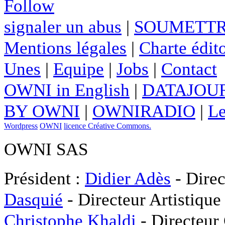
Follow
signaler un abus
|
SOUMETTR
Mentions légales
|
Charte édito
Unes
|
Equipe
|
Jobs
|
Contact
OWNI in English
|
DATAJOUR
BY OWNI
|
OWNIRADIO
|
Le
Wordpress
OWNI
licence Créative Commons.
OWNI SAS
Président :
Didier Adès
- Direc
Dasquié
- Directeur Artistique
Christophe Khaldi
- Directeur