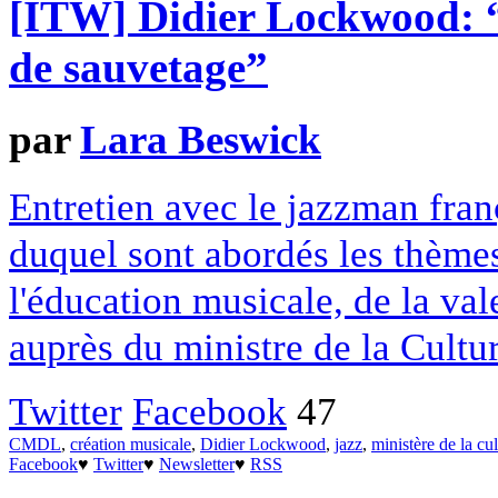
[ITW] Didier Lockwood: “I
de sauvetage”
par
Lara Beswick
Entretien avec le jazzman fra
duquel sont abordés les thèmes 
l'éducation musicale, de la val
auprès du ministre de la Cultur
Twitter
Facebook
47
CMDL
,
création musicale
,
Didier Lockwood
,
jazz
,
ministère de la cul
Facebook
♥
Twitter
♥
Newsletter
♥
RSS