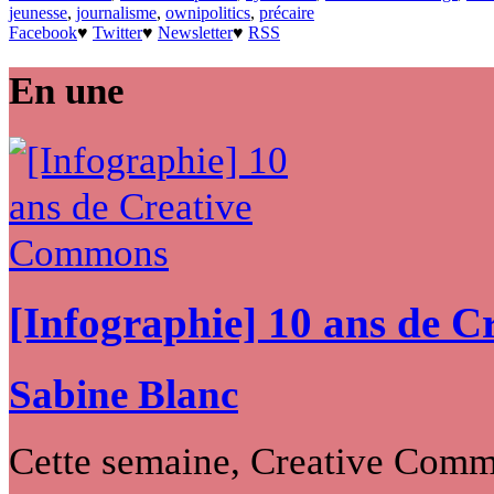
jeunesse
,
journalisme
,
ownipolitics
,
précaire
Facebook
♥
Twitter
♥
Newsletter
♥
RSS
En une
[Infographie] 10 ans de 
Sabine Blanc
Cette semaine, Creative Commo