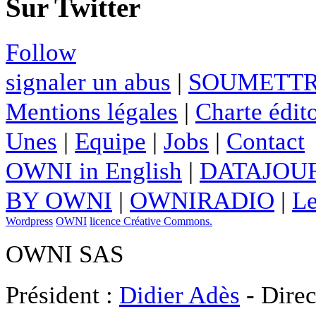
Sur Twitter
Follow
signaler un abus
|
SOUMETTR
Mentions légales
|
Charte édito
Unes
|
Equipe
|
Jobs
|
Contact
OWNI in English
|
DATAJOUR
BY OWNI
|
OWNIRADIO
|
Le
Wordpress
OWNI
licence Créative Commons.
OWNI SAS
Président :
Didier Adès
- Direc