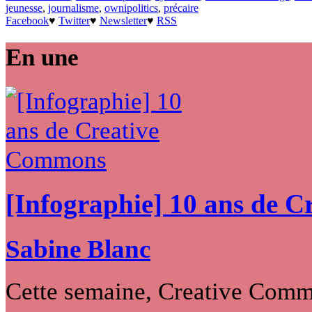
jeunesse
,
journalisme
,
ownipolitics
,
précaire
Facebook
♥
Twitter
♥
Newsletter
♥
RSS
En une
[Infographie] 10 ans de 
Sabine Blanc
Cette semaine, Creative Commo