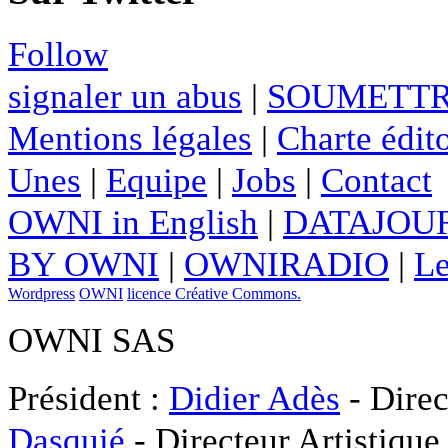
Follow
signaler un abus
|
SOUMETTR
Mentions légales
|
Charte édito
Unes
|
Equipe
|
Jobs
|
Contact
OWNI in English
|
DATAJOUR
BY OWNI
|
OWNIRADIO
|
Le
Wordpress
OWNI
licence Créative Commons.
OWNI SAS
Président :
Didier Adès
- Direc
Dasquié
- Directeur Artistique