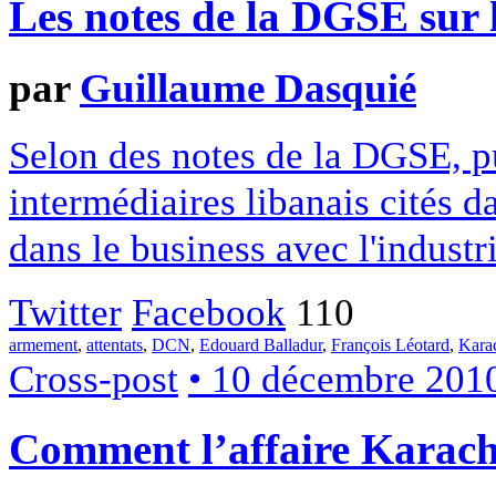
Les notes de la DGSE sur 
par
Guillaume Dasquié
Selon des notes de la DGSE, pub
intermédiaires libanais cités d
dans le business avec l'industr
Twitter
Facebook
110
armement
,
attentats
,
DCN
,
Edouard Balladur
,
François Léotard
,
Kara
Cross-post
• 10 décembre 201
Comment l’affaire Karachi