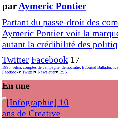
par
Aymeric Pontier
Partant du passe-droit des co
Aymeric Pontier voit la marque
autant la crédibilité des politi
Twitter
Facebook
17
1995
,
bilan
,
comptes de campagne
,
démocratie
,
Edouard Balladur
,
Ka
Facebook
♥
Twitter
♥
Newsletter
♥
RSS
En une