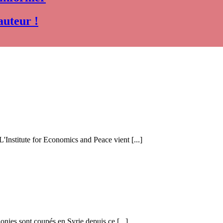
auteur !
 L'Institute for Economics and Peace vient [...]
honies sont coupés en Syrie depuis ce [...]