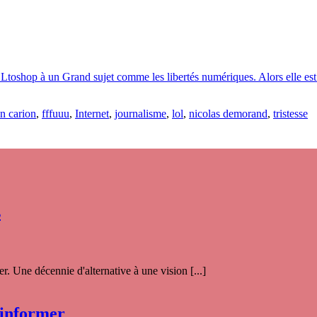
toshop à un Grand sujet comme les libertés numériques. Alors elle est tr
n carion
,
fffuuu
,
Internet
,
journalisme
,
lol
,
nicolas demorand
,
tristesse
s
. Une décennie d'alternative à une vision [...]
 informer