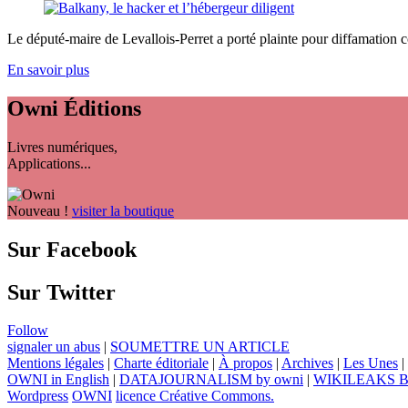
Le député-maire de Levallois-Perret a porté plainte pour diffamation co
En savoir plus
Owni
Éditions
Livres numériques,
Applications...
Nouveau !
visiter la boutique
Sur Facebook
Sur Twitter
Follow
signaler un abus
|
SOUMETTRE UN ARTICLE
Mentions légales
|
Charte éditoriale
|
À propos
|
Archives
|
Les Unes
|
OWNI in English
|
DATAJOURNALISM by owni
|
WIKILEAKS 
Wordpress
OWNI
licence Créative Commons.