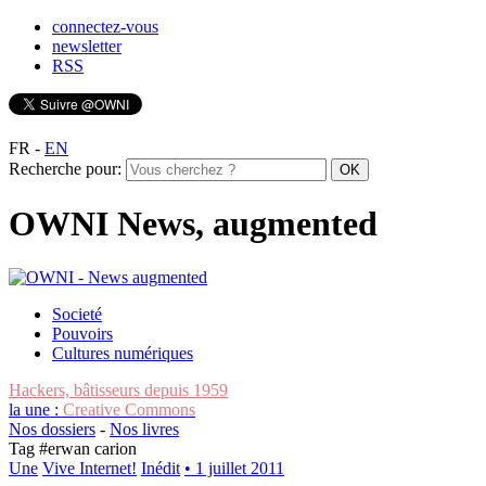
connectez-vous
newsletter
RSS
FR
-
EN
Recherche pour:
OWNI News, augmented
Societé
Pouvoirs
Cultures numériques
Hackers, bâtisseurs depuis 1959
la une :
Creative Commons
Nos dossiers
-
Nos livres
Tag #
erwan carion
Une
Vive Internet!
Inédit
• 1 juillet 2011