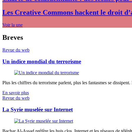
Les Creative Commons hackent le droit d’
Voir la une
Breves
Revue du web
Un indice mondial du terrorisme
Plus les chiffres du terrorisme parlent, plus les fantasmes se dissipent.
En savoir plus
Revue du web
La Syrie muselée sur Internet
Bachar Al-Assad préfère les huis clos. Internet et les réseaux de télép