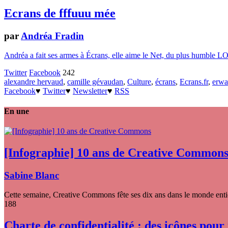
Ecrans de fffuuu mée
par
Andréa Fradin
Andréa a fait ses armes à Écrans, elle aime le Net, du plus humble LOL
Twitter
Facebook
242
alexandre hervaud
,
camille gévaudan
,
Culture
,
écrans
,
Ecrans.fr
,
erwa
Facebook
♥
Twitter
♥
Newsletter
♥
RSS
En une
[Infographie] 10 ans de Creative Common
Sabine Blanc
Cette semaine, Creative Commons fête ses dix ans dans le monde entier
188
Charte de confidentialité : des icônes pour