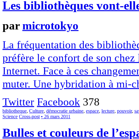
Les bibliothèques vont-ell
par
microtokyo
La fréquentation des bibliothèq
préfère le confort de son chez 
Internet. Face à ces changeme
muter. Une hybridation à mi-c
Twitter
Facebook
378
bibliotheque
,
Culture
,
démocratie urbaine
,
espace
,
lecture
,
pouvoir
,
sa
Science
Cross-post
• 26 mars 2011
Bulles et couleurs de l’esp