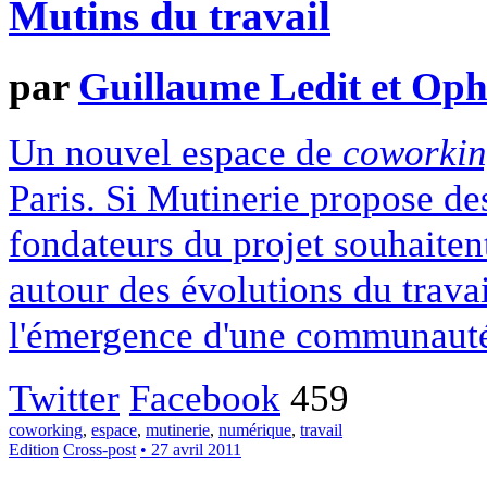
Mutins du travail
par
Guillaume Ledit et Oph
Un nouvel espace de
coworki
Paris. Si Mutinerie propose des
fondateurs du projet souhaiten
autour des évolutions du travai
l'émergence d'une communaut
Twitter
Facebook
459
coworking
,
espace
,
mutinerie
,
numérique
,
travail
Edition
Cross-post
• 27 avril 2011