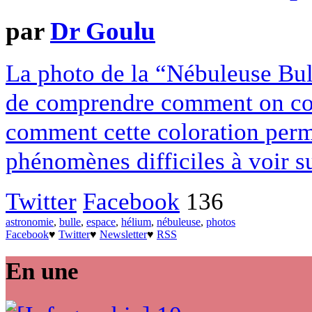
par
Dr Goulu
La photo de la “Nébuleuse Bul
de comprendre comment on colo
comment cette coloration perm
phénomènes difficiles à voir su
Twitter
Facebook
136
astronomie
,
bulle
,
espace
,
hélium
,
nébuleuse
,
photos
Facebook
♥
Twitter
♥
Newsletter
♥
RSS
En une