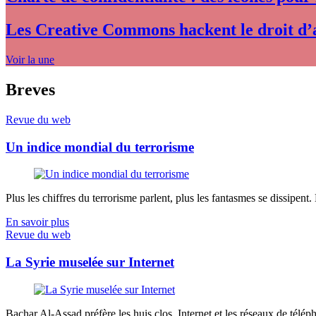
Les Creative Commons hackent le droit d’
Voir la une
Breves
Revue du web
Un indice mondial du terrorisme
Plus les chiffres du terrorisme parlent, plus les fantasmes se dissipent.
En savoir plus
Revue du web
La Syrie muselée sur Internet
Bachar Al-Assad préfère les huis clos. Internet et les réseaux de télép