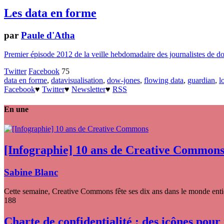
Les data en forme
par
Paule d'Atha
Premier épisode 2012 de la veille hebdomadaire des journalistes de 
Twitter
Facebook
75
data en forme
,
datavisualisation
,
dow-jones
,
flowing data
,
guardian
,
l
Facebook
♥
Twitter
♥
Newsletter
♥
RSS
En une
[Infographie] 10 ans de Creative Common
Sabine Blanc
Cette semaine, Creative Commons fête ses dix ans dans le monde entier
188
Charte de confidentialité : des icônes pour