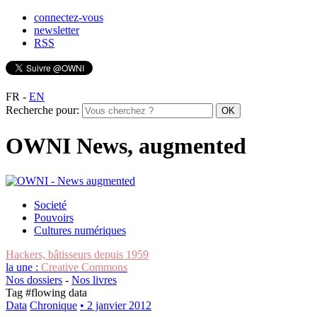
connectez-vous
newsletter
RSS
FR
-
EN
Recherche pour:
OWNI News, augmented
Societé
Pouvoirs
Cultures numériques
Hackers, bâtisseurs depuis 1959
la une :
Creative Commons
Nos dossiers
-
Nos livres
Tag #
flowing data
Data
Chronique
• 2 janvier 2012