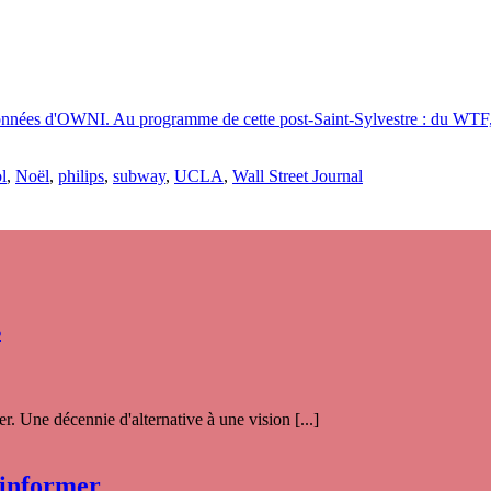
données d'OWNI. Au programme de cette post-Saint-Sylvestre : du WTF, 
ol
,
Noël
,
philips
,
subway
,
UCLA
,
Wall Street Journal
s
. Une décennie d'alternative à une vision [...]
 informer