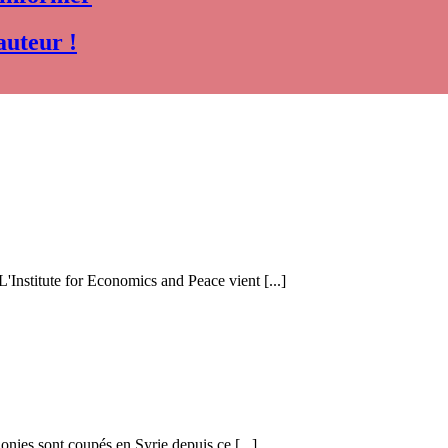
auteur !
 L'Institute for Economics and Peace vient [...]
honies sont coupés en Syrie depuis ce [...]