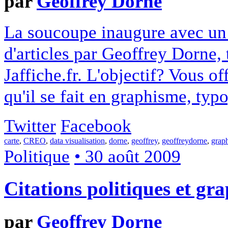
par
Geoffrey Dorne
La soucoupe inaugure avec un 
d'articles par Geoffrey Dorne,
Jaffiche.fr. L'objectif? Vous o
qu'il se fait en graphisme, typo
Twitter
Facebook
carte
,
CREO
,
data visualisation
,
dorne
,
geoffrey
,
geoffreydorne
,
graph
Politique
• 30 août 2009
Citations politiques et gr
par
Geoffrey Dorne