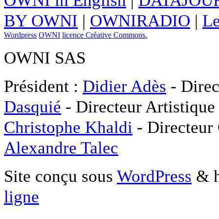
OWNI in English
|
DATAJOUR
BY OWNI
|
OWNIRADIO
|
Le
Wordpress
OWNI
licence Créative Commons.
OWNI SAS
Président :
Didier Adès
- Direc
Dasquié
- Directeur Artistique
Christophe Khaldi
- Directeur
Alexandre Talec
Site conçu sous
WordPress
& h
ligne