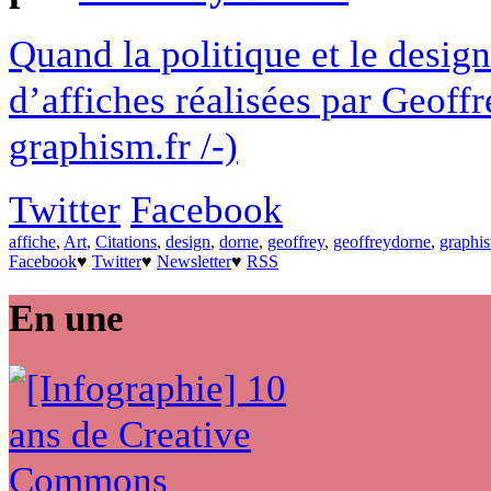
Quand la politique et le design
d’affiches réalisées par Geoffr
graphism.fr /-)
Twitter
Facebook
affiche
,
Art
,
Citations
,
design
,
dorne
,
geoffrey
,
geoffreydorne
,
graphi
Facebook
♥
Twitter
♥
Newsletter
♥
RSS
En une