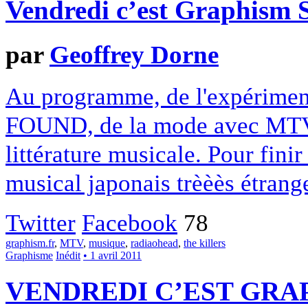
Vendredi c’est Graphism S
par
Geoffrey Dorne
Au programme, de l'expériment
FOUND, de la mode avec MTV, 
littérature musicale. Pour fin
musical japonais trèèès étrang
Twitter
Facebook
78
graphism.fr
,
MTV
,
musique
,
radiaohead
,
the killers
Graphisme
Inédit
• 1 avril 2011
VENDREDI C’EST GRAP