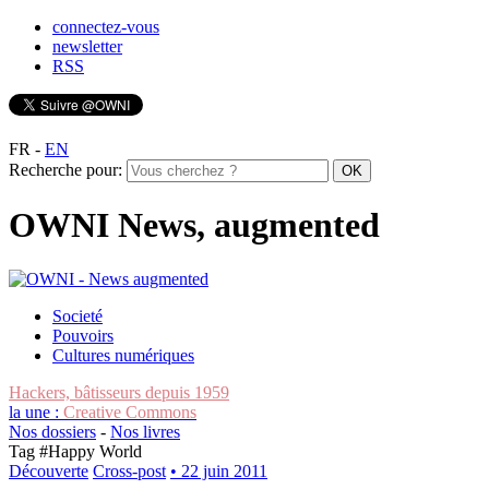
connectez-vous
newsletter
RSS
FR
-
EN
Recherche pour:
OWNI News, augmented
Societé
Pouvoirs
Cultures numériques
Hackers, bâtisseurs depuis 1959
la une :
Creative Commons
Nos dossiers
-
Nos livres
Tag #
Happy World
Découverte
Cross-post
• 22 juin 2011