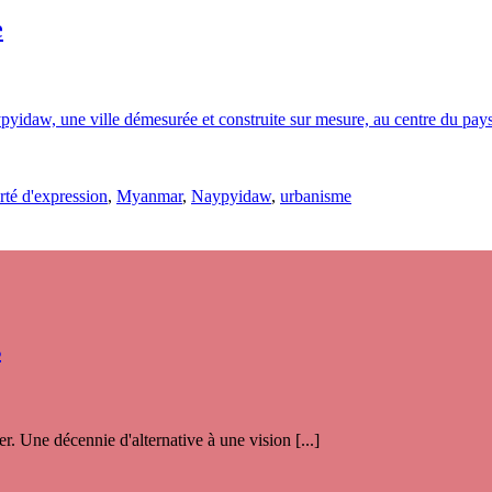
e
ypyidaw, une ville démesurée et construite sur mesure, au centre du pays.
erté d'expression
,
Myanmar
,
Naypyidaw
,
urbanisme
s
. Une décennie d'alternative à une vision [...]