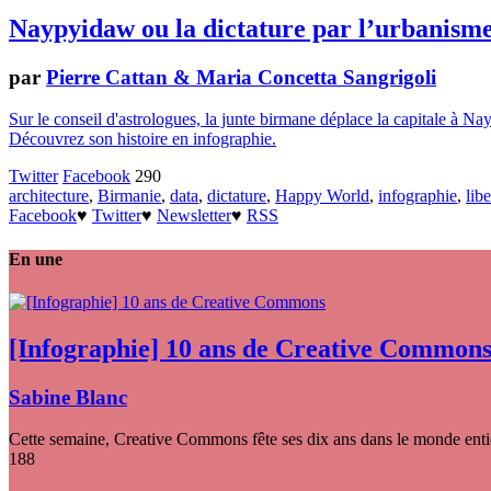
Naypyidaw ou la dictature par l’urbanism
par
Pierre Cattan & Maria Concetta Sangrigoli
Sur le conseil d'astrologues, la junte birmane déplace la capitale à Na
Découvrez son histoire en infographie.
Twitter
Facebook
290
architecture
,
Birmanie
,
data
,
dictature
,
Happy World
,
infographie
,
lib
Facebook
♥
Twitter
♥
Newsletter
♥
RSS
En une
[Infographie] 10 ans de Creative Common
Sabine Blanc
Cette semaine, Creative Commons fête ses dix ans dans le monde entier
188