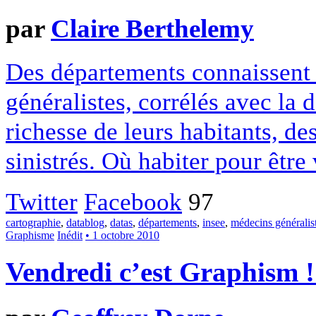
par
Claire Berthelemy
Des départements connaissent
généralistes, corrélés avec la 
richesse de leurs habitants, de
sinistrés. Où habiter pour être 
Twitter
Facebook
97
cartographie
,
datablog
,
datas
,
départements
,
insee
,
médecins généralis
Graphisme
Inédit
• 1 octobre 2010
Vendredi c’est Graphism 