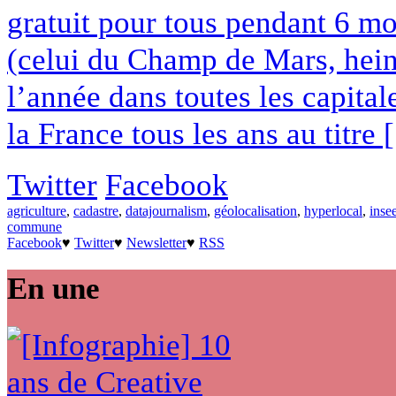
gratuit pour tous pendant 6 mois
(celui du Champ de Mars, hein,
l’année dans toutes les capital
la France tous les ans au titre [.
Twitter
Facebook
agriculture
,
cadastre
,
datajournalism
,
géolocalisation
,
hyperlocal
,
inse
commune
Facebook
♥
Twitter
♥
Newsletter
♥
RSS
En une