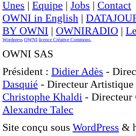
Unes
|
Equipe
|
Jobs
|
Contact
OWNI in English
|
DATAJOUR
BY OWNI
|
OWNIRADIO
|
Le
Wordpress
OWNI
licence Créative Commons.
OWNI SAS
Président :
Didier Adès
- Direc
Dasquié
- Directeur Artistique
Christophe Khaldi
- Directeur
Alexandre Talec
Site conçu sous
WordPress
& h