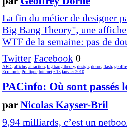
par
Geoffrey Dorne
La fin du métier de designer p
Big Bang Theory", une affiche
WTF de la semaine: pas de dout
Twitter
Facebook
0
AFD
,
affiche
,
attraction
,
big bang theory
,
design
,
dorne
,
flash
,
geoffr
Economie
Politique
Internet
• 13 janvier 2010
PACinfo: Où sont passés l
par
Nicolas Kayser-Bril
9,94 milliards, c’est un netboo