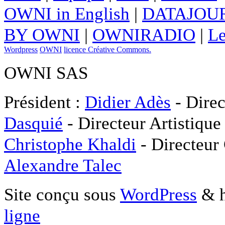
OWNI in English
|
DATAJOUR
BY OWNI
|
OWNIRADIO
|
Le
Wordpress
OWNI
licence Créative Commons.
OWNI SAS
Président :
Didier Adès
- Direc
Dasquié
- Directeur Artistique
Christophe Khaldi
- Directeur
Alexandre Talec
Site conçu sous
WordPress
& h
ligne