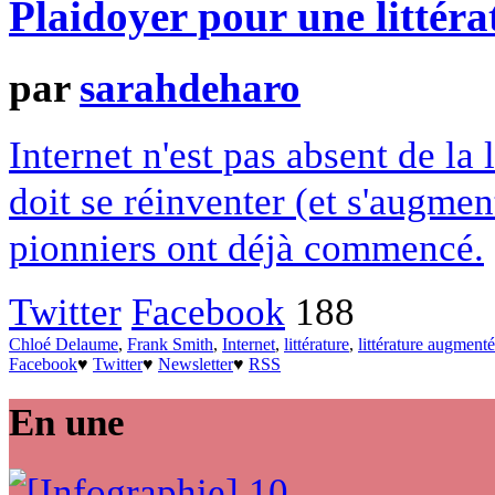
Plaidoyer pour une littér
par
sarahdeharo
Internet n'est pas absent de la
doit se réinventer (et s'augmen
pionniers ont déjà commencé.
Twitter
Facebook
188
Chloé Delaume
,
Frank Smith
,
Internet
,
littérature
,
littérature augment
Facebook
♥
Twitter
♥
Newsletter
♥
RSS
En une