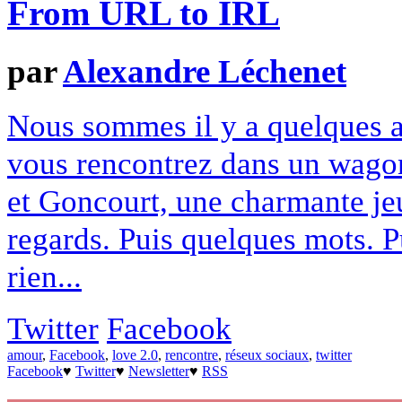
From URL to IRL
par
Alexandre Léchenet
Nous sommes il y a quelques a
vous rencontrez dans un wagon 
et Goncourt, une charmante je
regards. Puis quelques mots. Pu
rien...
Twitter
Facebook
amour
,
Facebook
,
love 2.0
,
rencontre
,
réseux sociaux
,
twitter
Facebook
♥
Twitter
♥
Newsletter
♥
RSS