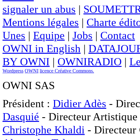
signaler un abus
|
SOUMETTR
Mentions légales
|
Charte édito
Unes
|
Equipe
|
Jobs
|
Contact
OWNI in English
|
DATAJOUR
BY OWNI
|
OWNIRADIO
|
Le
Wordpress
OWNI
licence Créative Commons.
OWNI SAS
Président :
Didier Adès
- Direc
Dasquié
- Directeur Artistique
Christophe Khaldi
- Directeur