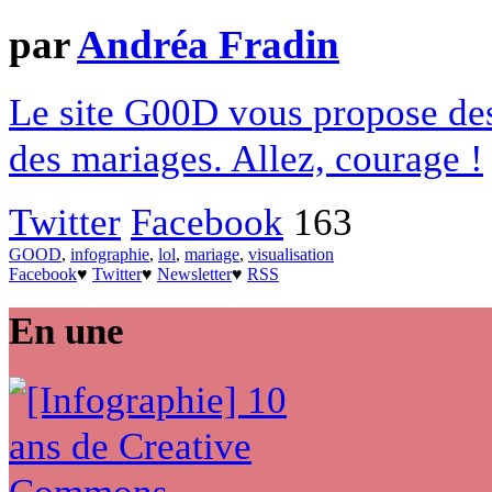
par
Andréa Fradin
Le site G00D vous propose des 
des mariages. Allez, courage !
Twitter
Facebook
163
GOOD
,
infographie
,
lol
,
mariage
,
visualisation
Facebook
♥
Twitter
♥
Newsletter
♥
RSS
En une