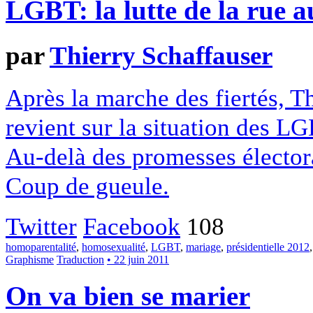
LGBT: la lutte de la rue a
par
Thierry Schaffauser
Après la marche des fiertés, T
revient sur la situation des L
Au-delà des promesses électoral
Coup de gueule.
Twitter
Facebook
108
homoparentalité
,
homosexualité
,
LGBT
,
mariage
,
présidentielle 2012
Graphisme
Traduction
• 22 juin 2011
On va bien se marier