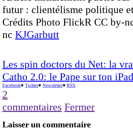
futur : clientélisme politique 
Crédits Photo FlickR CC by-n
nc
KJGarbutt
Les spin doctors du Net: la vr
Catho 2.0: le Pape sur ton iPa
Facebook
♥
Twitter
♥
Newsletter
♥
RSS
2
commentaires
Fermer
Laisser un commentaire