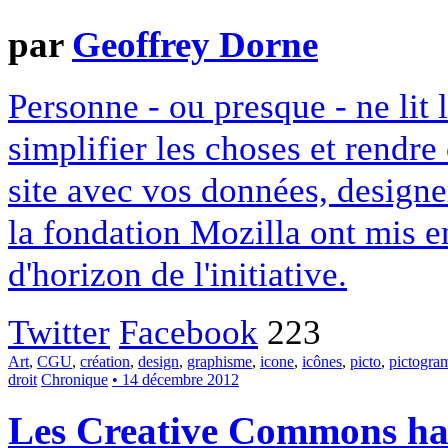
par
Geoffrey Dorne
Personne - ou presque - ne lit 
simplifier les choses et rendr
site avec vos données, designe
la fondation Mozilla ont mis en
d'horizon de l'initiative.
Twitter
Facebook
223
Art
,
CGU
,
création
,
design
,
graphisme
,
icone
,
icônes
,
picto
,
pictogr
droit
Chronique
• 14 décembre 2012
Les Creative Commons hack