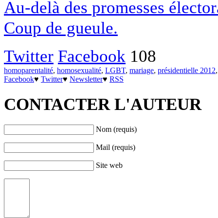
Au-delà des promesses électoral
Coup de gueule.
Twitter
Facebook
108
homoparentalité
,
homosexualité
,
LGBT
,
mariage
,
présidentielle 2012
Facebook
♥
Twitter
♥
Newsletter
♥
RSS
CONTACTER L'AUTEUR
Nom (requis)
Mail (requis)
Site web