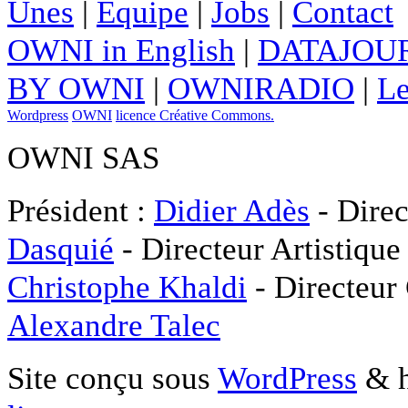
Unes
|
Equipe
|
Jobs
|
Contact
OWNI in English
|
DATAJOUR
BY OWNI
|
OWNIRADIO
|
Le
Wordpress
OWNI
licence Créative Commons.
OWNI SAS
Président :
Didier Adès
- Direc
Dasquié
- Directeur Artistique
Christophe Khaldi
- Directeur
Alexandre Talec
Site conçu sous
WordPress
& h