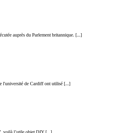
cutée auprès du Parlement britannique. [...]
l'université de Cardiff ont utilisé [...]
voilà l’utile objet DIY [...]