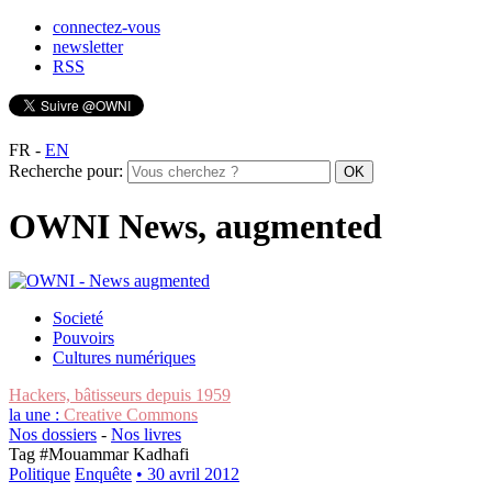
connectez-vous
newsletter
RSS
FR
-
EN
Recherche pour:
OWNI News, augmented
Societé
Pouvoirs
Cultures numériques
Hackers, bâtisseurs depuis 1959
la une :
Creative Commons
Nos dossiers
-
Nos livres
Tag #
Mouammar Kadhafi
Politique
Enquête
• 30 avril 2012