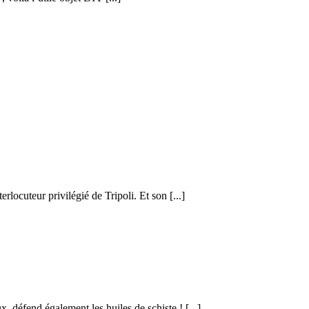
locuteur privilégié de Tripoli. Et son [...]
 défend également les huiles de schiste ! [...]