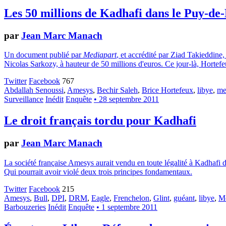
Les 50 millions de Kadhafi dans le Puy-d
par
Jean Marc Manach
Un document publié par
Mediapart
, et accrédité par Ziad Takieddine,
Nicolas Sarkozy, à hauteur de 50 millions d'euros. Ce jour-là, Hortefe
Twitter
Facebook
767
Abdallah Senoussi
,
Amesys
,
Bechir Saleh
,
Brice Hortefeux
,
libye
,
me
Surveillance
Inédit
Enquête
• 28 septembre 2011
Le droit français tordu pour Kadhafi
par
Jean Marc Manach
La société française Amesys aurait vendu en toute légalité à Kadhafi d
Qui pourrait avoir violé deux trois principes fondamentaux.
Twitter
Facebook
215
Amesys
,
Bull
,
DPI
,
DRM
,
Eagle
,
Frenchelon
,
Glint
,
guéant
,
libye
,
M
Barbouzeries
Inédit
Enquête
• 1 septembre 2011