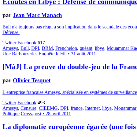
Écoutes en Libye : Défense de communiqu
par
Jean Marc Manach
Bull n'a toujours pas réagi à son implication dans le scandale des écou
Défense.
Twitter
Facebook
617
Amesys
,
Bull
,
DPI
,
DRM
,
Frenchelon
,
guéant
,
libye
,
Mouammar Kad
Une
Barbouzeries
Enquête
Inédit
• 31 août 2011
[MàJ] La preuve du double-jeu de la Fran
par
Olivier Tesquet
L'entreprise française Amesys, spécialisée en systèmes de surveillanc
Twitter
Facebook
493
Amesys
,
Censure
,
CIEEMG
,
DPI
,
france
,
Internet
,
libye
,
Mouammar 
Politique
Cross-post
• 28 avril 2011
La diplomatie européenne égarée (une fois d