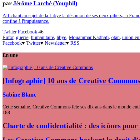
par
Jérôme Larché (Youphil)
Affichant au sujet de la Libye la désunion de ses deux piliers, la F
confine à l'impuissance.
Twitter
Facebook
46
Eufor
,
guerre
,
humanitaire
,
libye
,
Mouammar Kadhafi
,
otan
,
union eu
Facebook
♥
Twitter
♥
Newsletter
♥
RSS
En une
[Infographie] 10 ans de Creative Common
Sabine Blanc
Cette semaine, Creative Commons fête ses dix ans dans le monde entier
188
Charte de confidentialité : des icônes pour