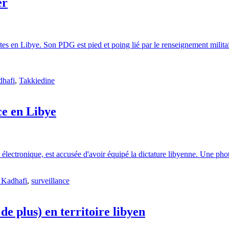
er
tes en Libye. Son PDG est pied et poing lié par le renseignement militai
hafi
,
Takkiedine
ce en Libye
e électronique, est accusée d'avoir équipé la dictature libyenne. Une p
Kadhafi
,
surveillance
e plus) en territoire libyen