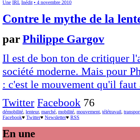
Une
IRL
Inédit
• 4 novembre 2010
Contre le mythe de la lent
par
Philippe Gargov
Il est de bon ton de critiquer l
société moderne. Mais pour Ph
: c'est le mouvement qu'il faut 
Twitter
Facebook
76
démobilité
,
lenteur
,
marché
,
mobilité
,
mouvement
,
télétravail
,
transpor
Facebook
♥
Twitter
♥
Newsletter
♥
RSS
En une