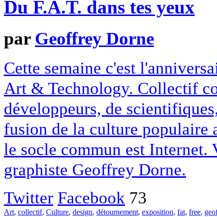
Du F.A.T. dans tes yeux
par
Geoffrey Dorne
Cette semaine c'est l'anniversa
Art & Technology. Collectif co
développeurs, de scientifiques,
fusion de la culture populaire
le socle commun est Internet. 
graphiste Geoffrey Dorne.
Twitter
Facebook
73
Art
,
collectif
,
Culture
,
design
,
détournement
,
exposition
,
fat
,
free
,
geo