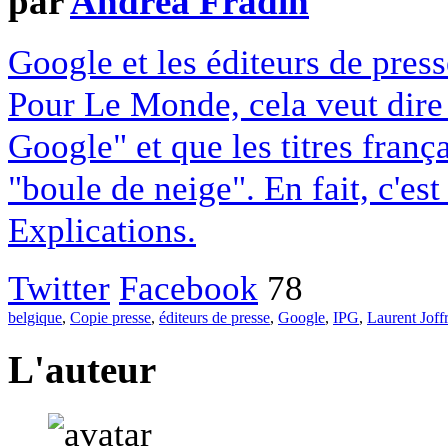
par
Andréa Fradin
Google et les éditeurs de pres
Pour Le Monde, cela veut dire q
Google" et que les titres franç
"boule de neige". En fait, c'es
Explications.
Twitter
Facebook
78
belgique
,
Copie presse
,
éditeurs de presse
,
Google
,
IPG
,
Laurent Joff
L'auteur