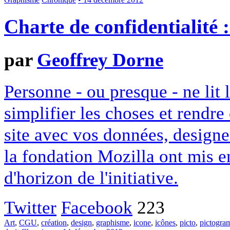
Charte de confidentialité 
par
Geoffrey Dorne
Personne - ou presque - ne lit 
simplifier les choses et rendr
site avec vos données, designe
la fondation Mozilla ont mis en
d'horizon de l'initiative.
Twitter
Facebook
223
Art
,
CGU
,
création
,
design
,
graphisme
,
icone
,
icônes
,
picto
,
pictogr