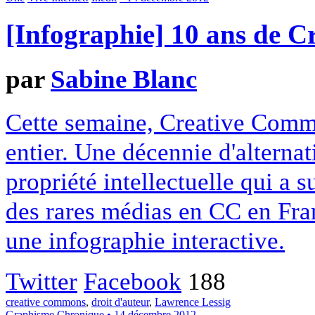
[Infographie] 10 ans de 
par
Sabine Blanc
Cette semaine, Creative Commo
entier. Une décennie d'alterna
propriété intellectuelle qui a 
des rares médias en CC en Fran
une infographie interactive.
Twitter
Facebook
188
creative commons
,
droit d'auteur
,
Lawrence Lessig
Graphisme
Chronique
• 14 décembre 2012