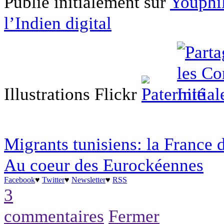
Publié initialement sur
Youphi
l’Indien digital
Illustrations Flickr
Migrants tunisiens: la France 
Au coeur des Eurockéennes
Facebook
♥
Twitter
♥
Newsletter
♥
RSS
3
commentaires
Fermer