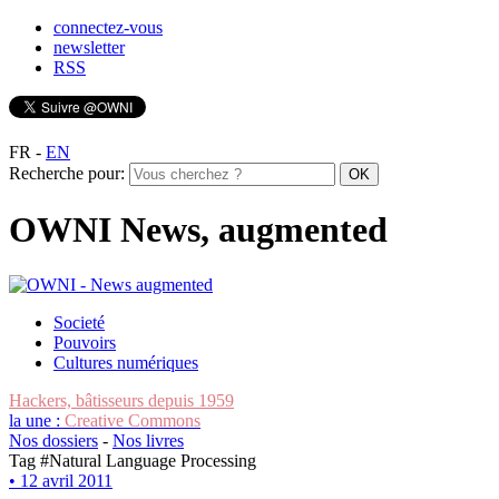
connectez-vous
newsletter
RSS
FR
-
EN
Recherche pour:
OWNI News, augmented
Societé
Pouvoirs
Cultures numériques
Hackers, bâtisseurs depuis 1959
la une :
Creative Commons
Nos dossiers
-
Nos livres
Tag #
Natural Language Processing
• 12 avril 2011