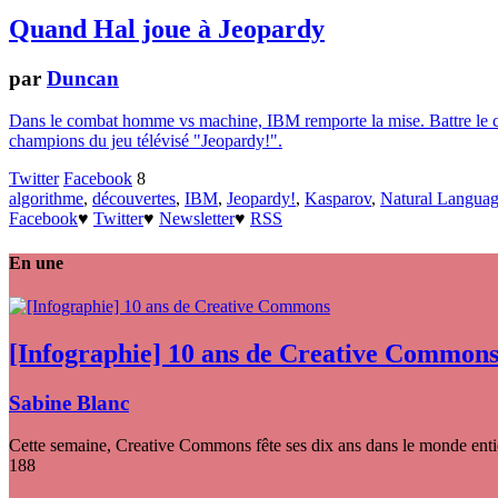
Quand Hal joue à Jeopardy
par
Duncan
Dans le combat homme vs machine, IBM remporte la mise. Battre le ch
champions du jeu télévisé "Jeopardy!".
Twitter
Facebook
8
algorithme
,
découvertes
,
IBM
,
Jeopardy!
,
Kasparov
,
Natural Languag
Facebook
♥
Twitter
♥
Newsletter
♥
RSS
En une
[Infographie] 10 ans de Creative Common
Sabine Blanc
Cette semaine, Creative Commons fête ses dix ans dans le monde entier
188