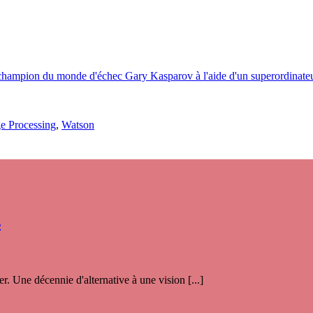
ampion du monde d'échec Gary Kasparov à l'aide d'un superordinateur 
e Processing
,
Watson
s
. Une décennie d'alternative à une vision [...]