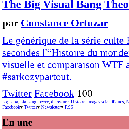
The Big Visual Bang Theo
par
Constance Ortuzar
Le générique de la série cult
secondes l'“Histoire du monde
visuelle et comparaison WTF a
#sarkozypartout.
Twitter
Facebook
100
big bang
,
big bang theory
,
dinosaure
,
Histoire
,
images scientifiques
,
N
Facebook
♥
Twitter
♥
Newsletter
♥
RSS
En une