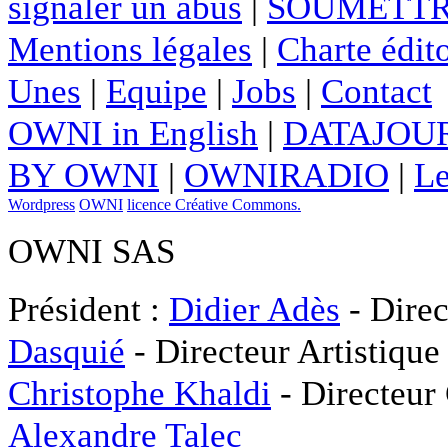
signaler un abus
|
SOUMETTR
Mentions légales
|
Charte édito
Unes
|
Equipe
|
Jobs
|
Contact
OWNI in English
|
DATAJOUR
BY OWNI
|
OWNIRADIO
|
Le
Wordpress
OWNI
licence Créative Commons.
OWNI SAS
Président :
Didier Adès
- Direc
Dasquié
- Directeur Artistique
Christophe Khaldi
- Directeur
Alexandre Talec