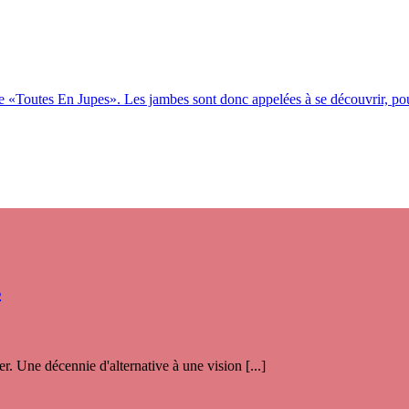
ée «Toutes En Jupes». Les jambes sont donc appelées à se découvrir, po
s
. Une décennie d'alternative à une vision [...]