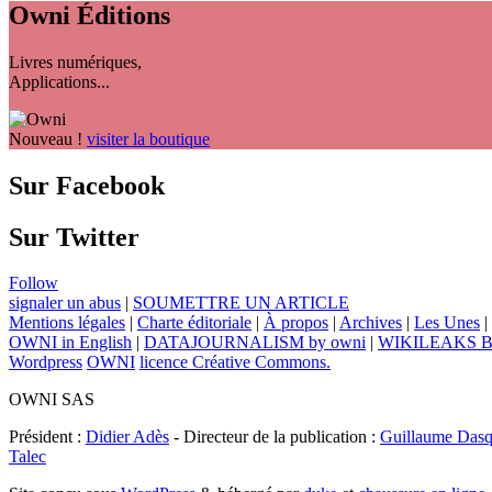
Owni
Éditions
Livres numériques,
Applications...
Nouveau !
visiter la boutique
Sur Facebook
Sur Twitter
Follow
signaler un abus
|
SOUMETTRE UN ARTICLE
Mentions légales
|
Charte éditoriale
|
À propos
|
Archives
|
Les Unes
|
OWNI in English
|
DATAJOURNALISM by owni
|
WIKILEAKS 
Wordpress
OWNI
licence Créative Commons.
OWNI SAS
Président :
Didier Adès
- Directeur de la publication :
Guillaume Dasq
Talec