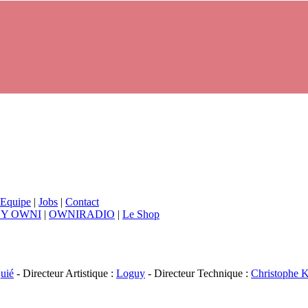
Equipe
|
Jobs
|
Contact
BY OWNI
|
OWNIRADIO
|
Le Shop
uié
- Directeur Artistique :
Loguy
- Directeur Technique :
Christophe K