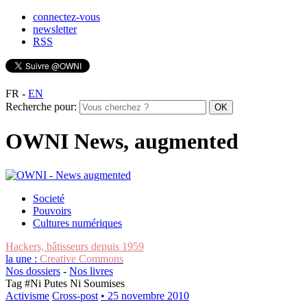
connectez-vous
newsletter
RSS
FR
-
EN
Recherche pour:
OWNI News, augmented
Societé
Pouvoirs
Cultures numériques
Hackers, bâtisseurs depuis 1959
la une :
Creative Commons
Nos dossiers
-
Nos livres
Tag #
Ni Putes Ni Soumises
Activisme
Cross-post
• 25 novembre 2010