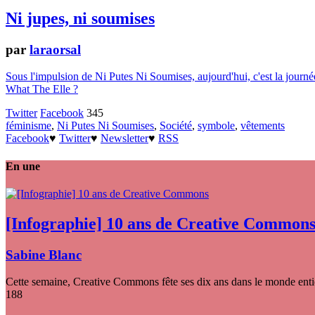
Ni jupes, ni soumises
par
laraorsal
Sous l'impulsion de Ni Putes Ni Soumises, aujourd'hui, c'est la journ
What The Elle ?
Twitter
Facebook
345
féminisme
,
Ni Putes Ni Soumises
,
Société
,
symbole
,
vêtements
Facebook
♥
Twitter
♥
Newsletter
♥
RSS
En une
[Infographie] 10 ans de Creative Common
Sabine Blanc
Cette semaine, Creative Commons fête ses dix ans dans le monde entier
188