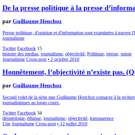
De la presse politique à la presse d’informa
par
Guillaume Henchoz
Presse politique, d'opinion et d'information sont examinées à travers
journalisme
Twitter
Facebook
15
histoire des medias
,
journalisme
,
objectivité
,
Politique
,
presse
,
suisse
Journalisme
Cross-post
• 2 octobre 2010
Honnêtement, l’objectivité n’existe pas. (Q
par
Guillaume Henchoz
Second volet de la série que Guillaume Henchoz consacre à la reche
journalistiques au longs cours.
Twitter
Facebook
34
déontologie
,
éthique
,
journalisme
,
objectivité
,
transparence
Une
Journalisme
Cross-post
• 12 juillet 2010