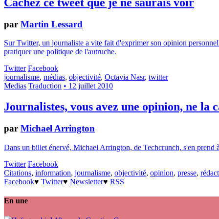
Cachez ce tweet que je ne saurais voir
par
Martin Lessard
Sur Twitter, un journaliste a vite fait d'exprimer son opinion personne
pratiquer une politique de l'autruche.
Twitter
Facebook
journalisme
,
médias
,
objectivité
,
Octavia Nasr
,
twitter
Medias
Traduction
• 12 juillet 2010
Journalistes, vous avez une opinion, ne la 
par
Michael Arrington
Dans un billet énervé, Michael Arrington, de Techcrunch, s'en prend à c
Twitter
Facebook
Citations
,
information
,
journalisme
,
objectivité
,
opinion
,
presse
,
rédac
Facebook
♥
Twitter
♥
Newsletter
♥
RSS
En une