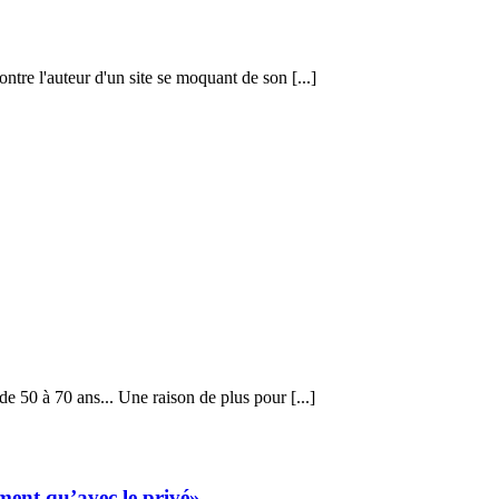
ntre l'auteur d'un site se moquant de son [...]
e 50 à 70 ans... Une raison de plus pour [...]
ement qu’avec le privé»