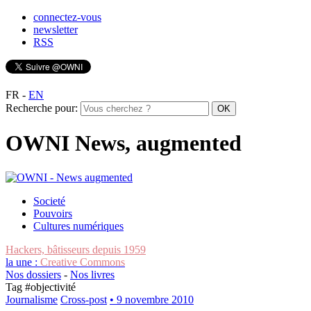
connectez-vous
newsletter
RSS
FR
-
EN
Recherche pour:
OWNI News, augmented
Societé
Pouvoirs
Cultures numériques
Hackers, bâtisseurs depuis 1959
la une :
Creative Commons
Nos dossiers
-
Nos livres
Tag #
objectivité
Journalisme
Cross-post
• 9 novembre 2010