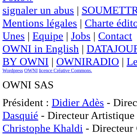
signaler un abus
|
SOUMETTR
Mentions légales
|
Charte édito
Unes
|
Equipe
|
Jobs
|
Contact
OWNI in English
|
DATAJOUR
BY OWNI
|
OWNIRADIO
|
Le
Wordpress
OWNI
licence Créative Commons.
OWNI SAS
Président :
Didier Adès
- Direc
Dasquié
- Directeur Artistique
Christophe Khaldi
- Directeur