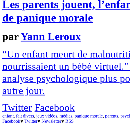
Les parents jouent, l’enfa
de panique morale
par
Yann Leroux
“Un enfant meurt de malnutrit
nourrissaient un bébé virtuel."
analyse psychologique plus pou
autre jour.
Twitter
Facebook
enfant
,
fait divers
,
jeux vidéos
,
médias
,
panique morale
,
parents
,
psyc
Facebook
♥
Twitter
♥
Newsletter
♥
RSS