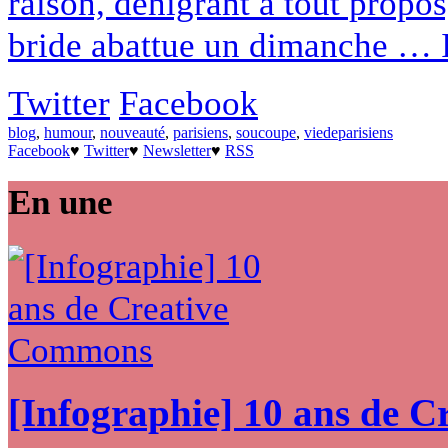
raison, dénigrant à tout propos
bride abattue un dimanche … Il
Twitter
Facebook
blog
,
humour
,
nouveauté
,
parisiens
,
soucoupe
,
viedeparisiens
Facebook
♥
Twitter
♥
Newsletter
♥
RSS
En une
[Infographie] 10 ans de 