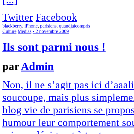
Twitter
Facebook
blackberry
,
iPhone
,
parisiens
,
quandjaicompris
Culture
Medias
• 2 novembre 2009
Ils sont parmi nous !
par
Admin
Non, il ne s’agit pas ici d’aaa
soucoupe, mais plus simplemen
blog vie de parisiens se propo
humour leur comportement sou