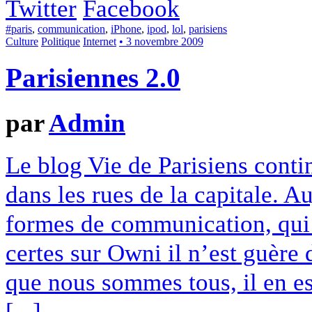
Twitter
Facebook
#paris
,
communication
,
iPhone
,
ipod
,
lol
,
parisiens
Culture
Politique
Internet
• 3 novembre 2009
Parisiennes 2.0
par
Admin
Le blog Vie de Parisiens contin
dans les rues de la capitale. A
formes de communication, qui 
certes sur Owni il n’est guère
que nous sommes tous, il en es
[...]