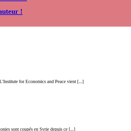
auteur !
 L'Institute for Economics and Peace vient [...]
honies sont coupés en Syrie depuis ce [...]