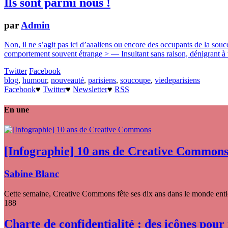
Ils sont parmi nous !
par
Admin
Non, il ne s’agit pas ici d’aaaliens ou encore des occupants de la so
comportement souvent étrange > — Insultant sans raison, dénigrant à t
Twitter
Facebook
blog
,
humour
,
nouveauté
,
parisiens
,
soucoupe
,
viedeparisiens
Facebook
♥
Twitter
♥
Newsletter
♥
RSS
En une
[Infographie] 10 ans de Creative Common
Sabine Blanc
Cette semaine, Creative Commons fête ses dix ans dans le monde entier
188
Charte de confidentialité : des icônes pour