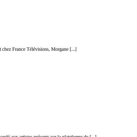
et chez France Télévisions, Morgane [...]
 aux artistes présents sur la plateforme de [...]