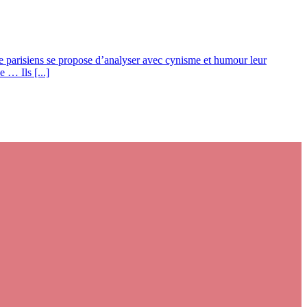
de parisiens se propose d’analyser avec cynisme et humour leur
 … Ils [...]