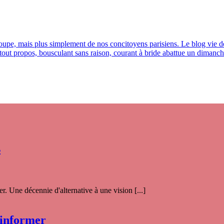
ucoupe, mais plus simplement de nos concitoyens parisiens. Le blog vie 
out propos, bousculant sans raison, courant à bride abattue un dimanche
s
. Une décennie d'alternative à une vision [...]
 informer