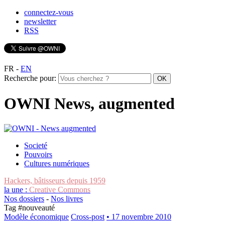
connectez-vous
newsletter
RSS
FR
-
EN
Recherche pour:
OWNI News, augmented
Societé
Pouvoirs
Cultures numériques
Hackers, bâtisseurs depuis 1959
la une :
Creative Commons
Nos dossiers
-
Nos livres
Tag #
nouveauté
Modèle économique
Cross-post
• 17 novembre 2010