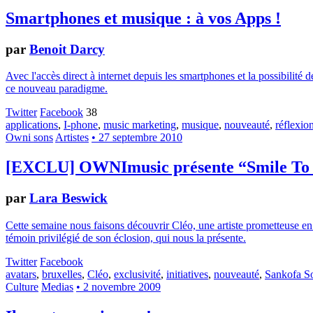
Smartphones et musique : à vos Apps !
par
Benoit Darcy
Avec l'accès direct à internet depuis les smartphones et la possibilité
ce nouveau paradigme.
Twitter
Facebook
38
applications
,
I-phone
,
music marketing
,
musique
,
nouveauté
,
réflexio
Owni sons
Artistes
• 27 septembre 2010
[EXCLU] OWNImusic présente “Smile To 
par
Lara Beswick
Cette semaine nous faisons découvrir Cléo, une artiste prometteuse en 
témoin privilégié de son éclosion, qui nous la présente.
Twitter
Facebook
avatars
,
bruxelles
,
Cléo
,
exclusivité
,
initiatives
,
nouveauté
,
Sankofa So
Culture
Medias
• 2 novembre 2009