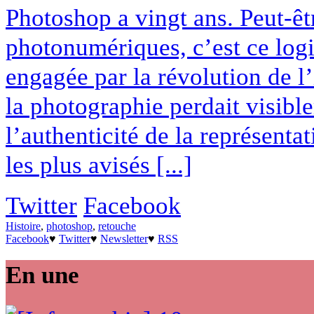
Photoshop a vingt ans. Peut-êt
photonumériques, c’est ce logi
engagée par la révolution de l’
la photographie perdait visibl
l’authenticité de la représenta
les plus avisés [...]
Twitter
Facebook
Histoire
,
photoshop
,
retouche
Facebook
♥
Twitter
♥
Newsletter
♥
RSS
En une