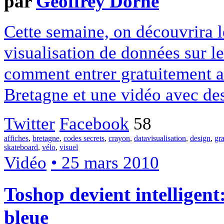
par
Geoffrey Dorne
Cette semaine, on découvrira l
visualisation de données sur le 
comment entrer gratuitement a
Bretagne et une vidéo avec de
Twitter
Facebook
58
affiches
,
bretagne
,
codes secrets
,
crayon
,
datavisualisation
,
design
,
gr
skateboard
,
vélo
,
visuel
Vidéo
• 25 mars 2010
Toshop devient intelligent:
bleue