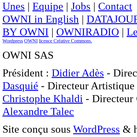
Unes
|
Equipe
|
Jobs
|
Contact
OWNI in English
|
DATAJOUR
BY OWNI
|
OWNIRADIO
|
Le
Wordpress
OWNI
licence Créative Commons.
OWNI SAS
Président :
Didier Adès
- Direc
Dasquié
- Directeur Artistique
Christophe Khaldi
- Directeur
Alexandre Talec
Site conçu sous
WordPress
& h