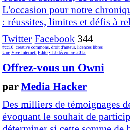
L'occasion pour notre chroniqu
: réussites, limites et défis à re
Twitter
Facebook
344
#cc10
,
creative commons
,
droit d'auteur
,
licences libres
Une
Vive Internet!
Édito
• 13 décembre 2012
Offrez-vous un Owni
par
Media Hacker
Des milliers de témoignages de
évoquant le souhait de particip
déterminer si cette somme de 