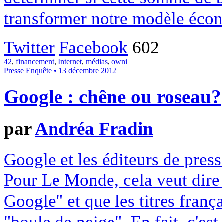
transformer notre modèle écon
Twitter
Facebook
602
42
,
financement
,
Internet
,
médias
,
owni
Presse
Enquête
• 13 décembre 2012
Google : chêne ou roseau?
par
Andréa Fradin
Google et les éditeurs de pres
Pour Le Monde, cela veut dire q
Google" et que les titres franç
"boule de neige". En fait, c'es