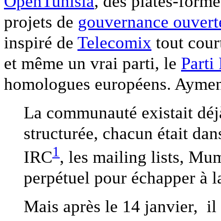
OpenTunisia
, des plates-forme
projets de
gouvernance ouverte
inspiré de
Telecomix
tout court
et même un vrai parti, le
Parti 
homologues européens. Aymen r
La communauté existait déjà
structurée, chacun était dan
1
IRC
, les mailing lists, Mu
perpétuel pour échapper à la
Mais après le 14 janvier, il 