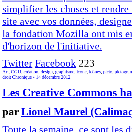
simplifier les choses et rendr
site avec vos données, designe
la fondation Mozilla ont mis en
d'horizon de l'initiative.
Twitter
Facebook
223
Art
,
CGU
,
création
,
design
,
graphisme
,
icone
,
icônes
,
picto
,
pictogr
droit
Chronique
• 14 décembre 2012
Les Creative Commons hack
par
Lionel Maurel (Calima
Toute la semaine, ce sont les