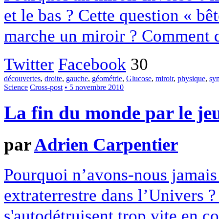
et le bas ? Cette question « b
marche un miroir ? Comment déf
Twitter
Facebook
30
découvertes
,
droite
,
gauche
,
géométrie
,
Glucose
,
miroir
,
physique
,
sym
Science
Cross-post
• 5 novembre 2010
La fin du monde par le je
par
Adrien Carpentier
Pourquoi n’avons-nous jamais d
extraterrestre dans l’Univers ?
s'autodétruisent trop vite en c