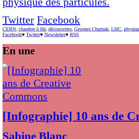
physique des particules.
Twitter
Facebook
CERN
,
chambre à fils
,
découvertes
,
Georges Charpak
,
LHC
,
physiq
Facebook
♥
Twitter
♥
Newsletter
♥
RSS
En une
[Infographie] 10 ans de 
Sabine Blanc