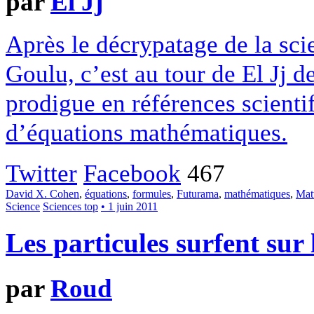
par
El Jj
Après le décrypatage de la sci
Goulu, c’est au tour de El Jj d
prodigue en références scienti
d’équations mathématiques.
Twitter
Facebook
467
David X. Cohen
,
équations
,
formules
,
Futurama
,
mathématiques
,
Mat
Science
Sciences top
• 1 juin 2011
Les particules surfent sur
par
Roud