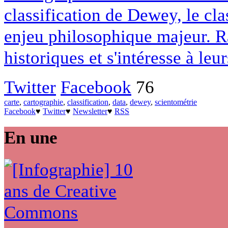
classification de Dewey, le cl
enjeu philosophique majeur. Ra
historiques et s'intéresse à leur
Twitter
Facebook
76
carte
,
cartographie
,
classification
,
data
,
dewey
,
scientométrie
Facebook
♥
Twitter
♥
Newsletter
♥
RSS
En une