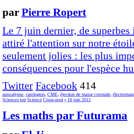
par
Pierre Ropert
Le 7 juin dernier, de superbes
attiré l'attention sur notre éto
seulement jolies : les plus imp
conséquences pour l'espèce h
Twitter
Facebook
414
apocalypse
,
carrington
,
CME
,
éjection de masse coronale
,
électromag
Sciences top
Science
Cross-post
• 16 juin 2011
Les maths par Futurama