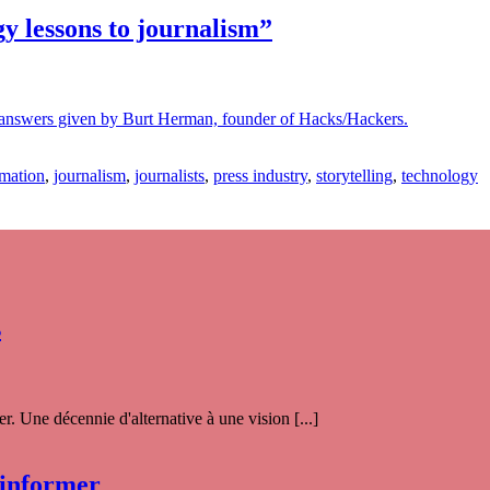
y lessons to journalism”
 answers given by Burt Herman, founder of Hacks/Hackers.
rmation
,
journalism
,
journalists
,
press industry
,
storytelling
,
technology
s
. Une décennie d'alternative à une vision [...]
 informer