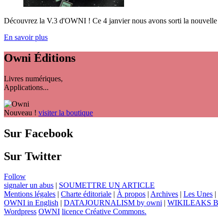
Découvrez la V.3 d'OWNI ! Ce 4 janvier nous avons sorti la nouvelle m
En savoir plus
Owni
Éditions
Livres numériques,
Applications...
Nouveau !
visiter la boutique
Sur Facebook
Sur Twitter
Follow
signaler un abus
|
SOUMETTRE UN ARTICLE
Mentions légales
|
Charte éditoriale
|
À propos
|
Archives
|
Les Unes
|
OWNI in English
|
DATAJOURNALISM by owni
|
WIKILEAKS 
Wordpress
OWNI
licence Créative Commons.