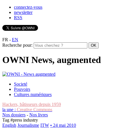
connectez-vous
newsletter
RSS
FR
-
EN
Recherche pour:
OWNI News, augmented
Societé
Pouvoirs
Cultures numériques
Hackers, bâtisseurs depuis 1959
la une :
Creative Commons
Nos dossiers
-
Nos livres
Tag #
press industry
English
Journalisme
ITW
• 24 mai 2010