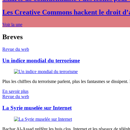
Les Creative Commons hackent le droit d’
Voir la une
Breves
Revue du web
Un indice mondial du terrorisme
Plus les chiffres du terrorisme parlent, plus les fantasmes se dissipent.
En savoir plus
Revue du web
La Syrie muselée sur Internet
Bachar Al-Assad préfère les huis clos. Internet et les réseaux de télép