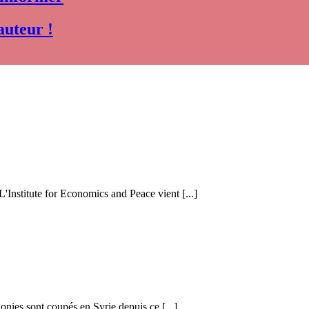
auteur !
 L'Institute for Economics and Peace vient [...]
honies sont coupés en Syrie depuis ce [...]