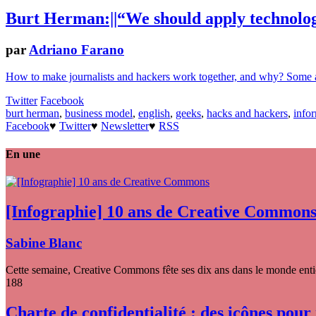
Burt Herman:||“We should apply technolog
par
Adriano Farano
How to make journalists and hackers work together, and why? Some
Twitter
Facebook
burt herman
,
business model
,
english
,
geeks
,
hacks and hackers
,
info
Facebook
♥
Twitter
♥
Newsletter
♥
RSS
En une
[Infographie] 10 ans de Creative Common
Sabine Blanc
Cette semaine, Creative Commons fête ses dix ans dans le monde entier
188
Charte de confidentialité : des icônes pour