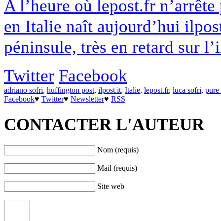
A l’heure où lepost.fr n’arrête 
en Italie naît aujourd’hui ilpos
péninsule, très en retard sur l
Twitter
Facebook
adriano sofri
,
huffington post
,
ilpost.it
,
Italie
,
lepost.fr
,
luca sofri
,
pure
Facebook
♥
Twitter
♥
Newsletter
♥
RSS
CONTACTER L'AUTEUR
Nom (requis)
Mail (requis)
Site web