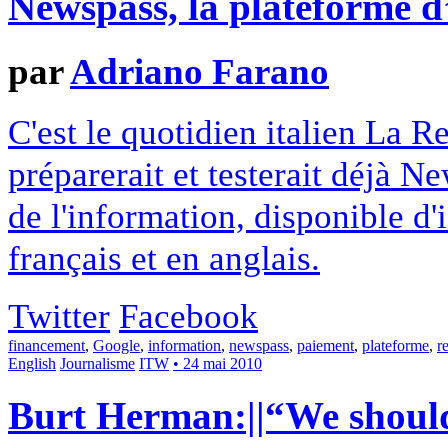
Newspass, la plateforme d
par
Adriano Farano
C'est le quotidien italien La 
préparerait et testerait déjà 
de l'information, disponible d'i
français et en anglais.
Twitter
Facebook
financement
,
Google
,
information
,
newspass
,
paiement
,
plateforme
,
r
English
Journalisme
ITW
• 24 mai 2010
Burt Herman:||“We should