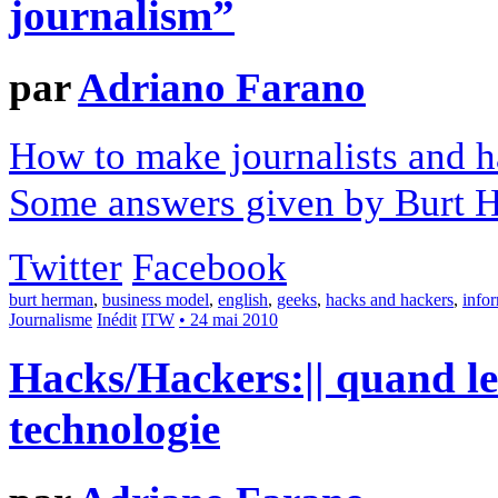
journalism”
par
Adriano Farano
How to make journalists and h
Some answers given by Burt H
Twitter
Facebook
burt herman
,
business model
,
english
,
geeks
,
hacks and hackers
,
info
Journalisme
Inédit
ITW
• 24 mai 2010
Hacks/Hackers:|| quand le
technologie