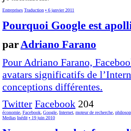
Entreprises
Traduction
• 6 janvier 2011
Pourquoi Google est apoll
par
Adriano Farano
Pour Adriano Farano, Faceboo
avatars significatifs de l’Inte
conceptions différentes.
Twitter
Facebook
204
économie
,
Facebook
,
Google
,
Internet
,
moteur de recherche
,
philosop
Medias
Inédit
• 19 juin 2010