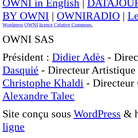
OWNI in English
|
DATAJOUR
BY OWNI
|
OWNIRADIO
|
Le
Wordpress
OWNI
licence Créative Commons.
OWNI SAS
Président :
Didier Adès
- Direc
Dasquié
- Directeur Artistique
Christophe Khaldi
- Directeur
Alexandre Talec
Site conçu sous
WordPress
& h
ligne