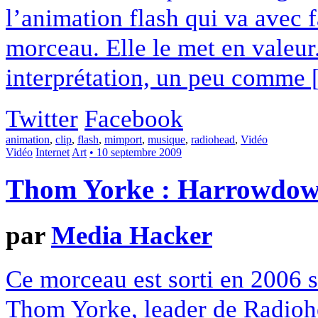
l’animation flash qui va avec f
morceau. Elle le met en valeur.
interprétation, un peu comme [.
Twitter
Facebook
animation
,
clip
,
flash
,
mimport
,
musique
,
radiohead
,
Vidéo
Vidéo
Internet
Art
• 10 septembre 2009
Thom Yorke : Harrowdow
par
Media Hacker
Ce morceau est sorti en 2006 s
Thom Yorke, leader de Radiohea