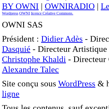
BY OWNI
|
OWNIRADIO
|
Le
Wordpress
OWNI
licence Créative Commons.
OWNI SAS
Président :
Didier Adès
- Direc
Dasquié
- Directeur Artistique
Christophe Khaldi
- Directeur
Alexandre Talec
Site conçu sous
WordPress
& h
ligne
Tous les contenus, sauf except