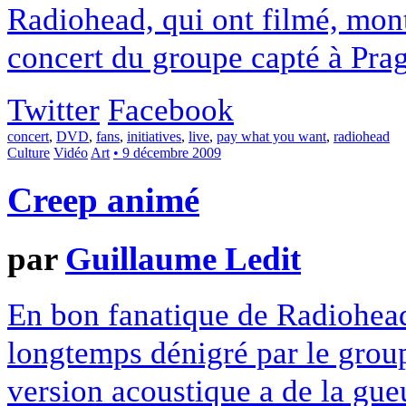
Radiohead, qui ont filmé, mont
concert du groupe capté à Pra
Twitter
Facebook
concert
,
DVD
,
fans
,
initiatives
,
live
,
pay what you want
,
radiohead
Culture
Vidéo
Art
• 9 décembre 2009
Creep animé
par
Guillaume Ledit
En bon fanatique de Radiohead
longtemps dénigré par le grou
version acoustique a de la gueu