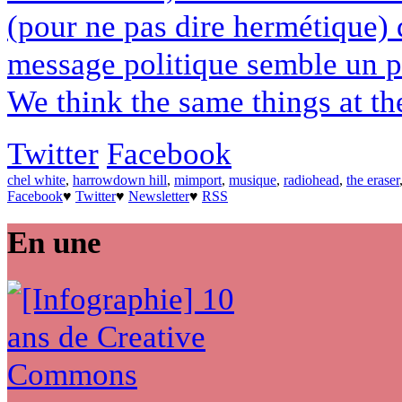
(pour ne pas dire hermétique) q
message politique semble un pe
We think the same things at the
Twitter
Facebook
chel white
,
harrowdown hill
,
mimport
,
musique
,
radiohead
,
the eraser
Facebook
♥
Twitter
♥
Newsletter
♥
RSS
En une