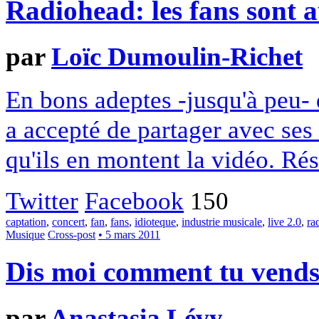
Radiohead: les fans sont a
par
Loïc Dumoulin-Richet
En bons adeptes -jusqu'à peu
a accepté de partager avec ses 
qu'ils en montent la vidéo. Résul
Twitter
Facebook
150
captation
,
concert
,
fan
,
fans
,
idioteque
,
industrie musicale
,
live 2.0
,
ra
Musique
Cross-post
• 5 mars 2011
Dis moi comment tu vends t
par
Anastasia Lévy