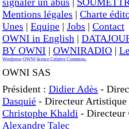
signaler un abus
|
SOUMETTR
Mentions légales
|
Charte édito
Unes
|
Equipe
|
Jobs
|
Contact
OWNI in English
|
DATAJOUR
BY OWNI
|
OWNIRADIO
|
Le
Wordpress
OWNI
licence Créative Commons.
OWNI SAS
Président :
Didier Adès
- Direc
Dasquié
- Directeur Artistique
Christophe Khaldi
- Directeur
Alexandre Talec