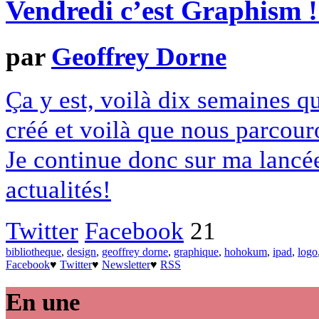
Vendredi c’est Graphism 
par
Geoffrey Dorne
Ça y est, voilà dix semaines q
créé et voilà que nous parcouro
Je continue donc sur ma lancé
actualités!
Twitter
Facebook
21
bibliotheque
,
design
,
geoffrey dorne
,
graphique
,
hohokum
,
ipad
,
logo
Facebook
♥
Twitter
♥
Newsletter
♥
RSS
En une