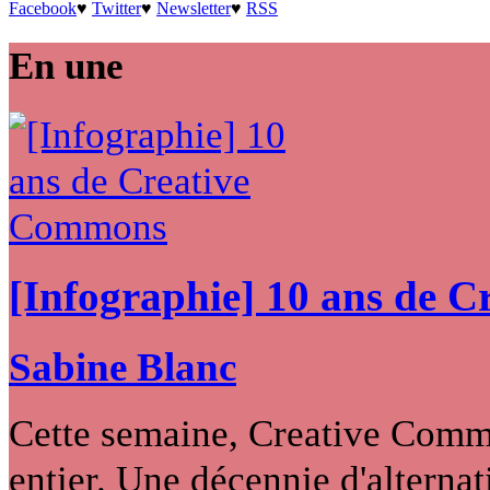
Facebook
♥
Twitter
♥
Newsletter
♥
RSS
En une
[Infographie] 10 ans de 
Sabine Blanc
Cette semaine, Creative Commo
entier. Une décennie d'alternati