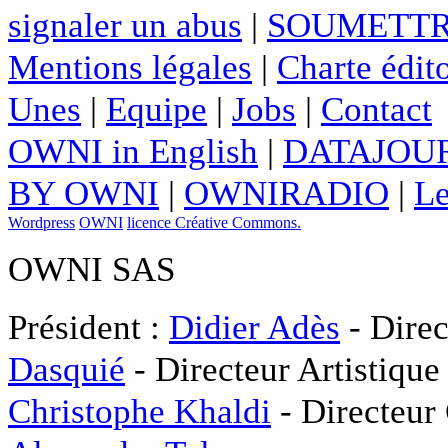
signaler un abus
|
SOUMETTR
Mentions légales
|
Charte édito
Unes
|
Equipe
|
Jobs
|
Contact
OWNI in English
|
DATAJOUR
BY OWNI
|
OWNIRADIO
|
Le
Wordpress
OWNI
licence Créative Commons.
OWNI SAS
Président :
Didier Adès
- Direc
Dasquié
- Directeur Artistique
Christophe Khaldi
- Directeur