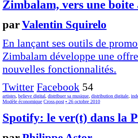
Zimbalam, vers une boite à
par
Valentin Squirelo
En lançant ses outils de promo
Zimbalam développe une offre 
nouvelles fonctionnalités.
Twitter
Facebook
54
artistes
,
believe digital
,
distribuer sa musique
,
distribution digitale
,
ind
Modèle économique
Cross-post
• 26 octobre 2010
Spotify: le ver(t) dans l
par
Philippe Astor