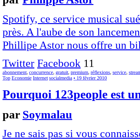
Spotify, ce service musical su
près. A l'aube de son lancemen
Phillipe Astor nous offre un bi
Twitter
Facebook
11
abonnement
,
concurrence
,
gratuit
,
premium
,
réflexions
,
service
,
strea
Top
Economie
Internet
socialmedia
• 19 février 2010
Pourquoi 123people est un
par
Soymalau
Je ne sais pas si vous connaiss