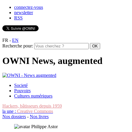
connectez-vous
newsletter
RSS
FR
-
EN
Recherche pour:
OWNI News, augmented
Societé
Pouvoirs
Cultures numériques
Hackers, bâtisseurs depuis 1959
la une :
Creative Commons
Nos dossiers
-
Nos livres