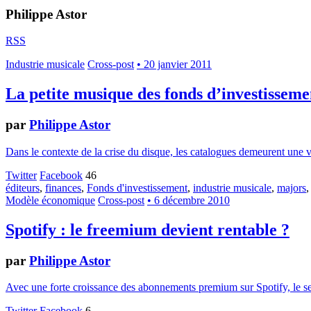
Philippe Astor
RSS
Industrie musicale
Cross-post
• 20 janvier 2011
La petite musique des fonds d’investisseme
par
Philippe Astor
Dans le contexte de la crise du disque, les catalogues demeurent une v
Twitter
Facebook
46
éditeurs
,
finances
,
Fonds d'investissement
,
industrie musicale
,
majors
Modèle économique
Cross-post
• 6 décembre 2010
Spotify : le freemium devient rentable ?
par
Philippe Astor
Avec une forte croissance des abonnements premium sur Spotify, le se
Twitter
Facebook
6