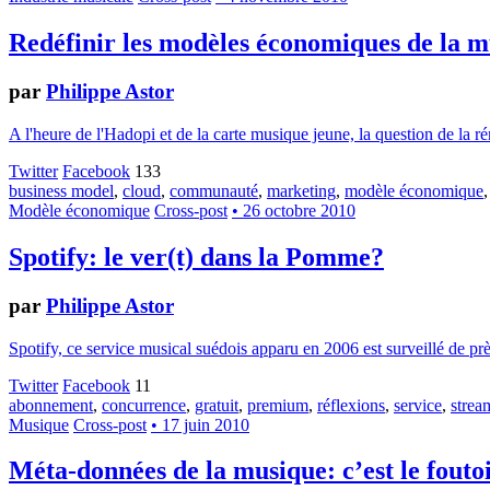
Redéfinir les modèles économiques de la m
par
Philippe Astor
A l'heure de l'Hadopi et de la carte musique jeune, la question de la 
Twitter
Facebook
133
business model
,
cloud
,
communauté
,
marketing
,
modèle économique
Modèle économique
Cross-post
• 26 octobre 2010
Spotify: le ver(t) dans la Pomme?
par
Philippe Astor
Spotify, ce service musical suédois apparu en 2006 est surveillé de prè
Twitter
Facebook
11
abonnement
,
concurrence
,
gratuit
,
premium
,
réflexions
,
service
,
strea
Musique
Cross-post
• 17 juin 2010
Méta-données de la musique: c’est le fouto