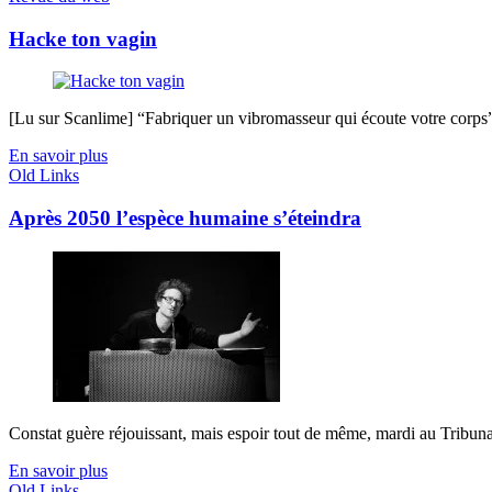
Hacke ton vagin
[Lu sur Scanlime] “Fabriquer un vibromasseur qui écoute votre corps”, 
En savoir plus
Old Links
Après 2050 l’espèce humaine s’éteindra
Constat guère réjouissant, mais espoir tout de même, mardi au Tribunal 
En savoir plus
Old Links