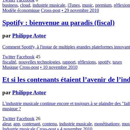
business
,
cloud
,
industrie musicale
,
iTunes
,
music
,
premium
,
réflexion
Modèle économique
Cross-post
• 29 novembre 2010
Spotify : bienvenue au paradis (fiscal)
par
Philippe Astor
Comment Spotify, à l'instar de multiples grandes plateformes innovantes 
Twitter
Facebook
45
fiscalité
,
nouvelles technologies
,
rapport
,
réflexions
,
spotify
,
taxes
Musique
Cross-post
• 10 novembre 2010
Et si les contenants étaient l’avenir de l’i
par
Philippe Astor
L'industrie musicale continue encore et toujours à se plaindre des "faibl
musique ?
Twitter
Facebook
26
aleur
,
app
,
contenant
,
contenu
,
industrie musicale
,
monétisationv
,
musi
Industrie musicale
Cross-post
• 4 novembre 2010