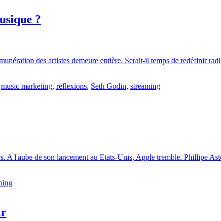
usique ?
rémunération des artistes demeure entière. Serait-il temps de redéfinir 
,
music marketing
,
réflexions
,
Seth Godin
,
streaming
s. A l'aube de son lancement au Etats-Unis, Apple tremble. Phillipe Asto
ming
ir