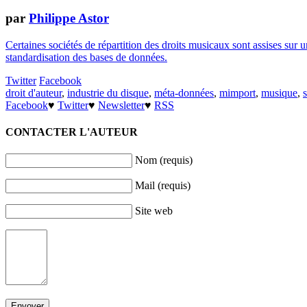
par
Philippe Astor
Certaines sociétés de répartition des droits musicaux sont assises sur un
standardisation des bases de données.
Twitter
Facebook
droit d'auteur
,
industrie du disque
,
méta-données
,
mimport
,
musique
,
Facebook
♥
Twitter
♥
Newsletter
♥
RSS
CONTACTER L'AUTEUR
Nom (requis)
Mail (requis)
Site web