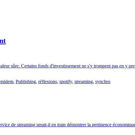
nt
aleur sûre. Certains fonds d'investissement ne s'y trompent pas en y pr
,
midem
,
Publishing
,
réflexions
,
spotify
,
streaming
,
synchro
rvice de streaming serait-il en train démontrer la pertinence économiq