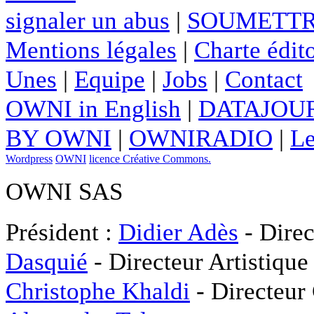
signaler un abus
|
SOUMETTR
Mentions légales
|
Charte édito
Unes
|
Equipe
|
Jobs
|
Contact
OWNI in English
|
DATAJOUR
BY OWNI
|
OWNIRADIO
|
Le
Wordpress
OWNI
licence Créative Commons.
OWNI SAS
Président :
Didier Adès
- Direc
Dasquié
- Directeur Artistique
Christophe Khaldi
- Directeur