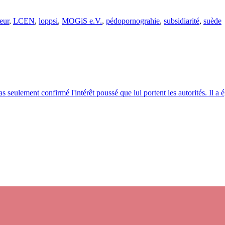
eur
,
LCEN
,
loppsi
,
MOGiS e.V.
,
pédopornograhie
,
subsidiarité
,
suède
eulement confirmé l'intérêt poussé que lui portent les autorités. Il a é