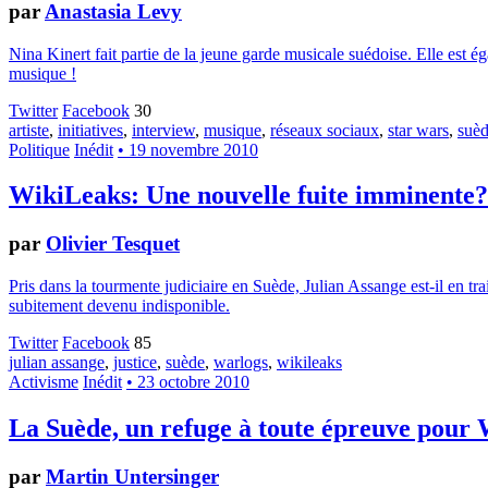
par
Anastasia Levy
Nina Kinert fait partie de la jeune garde musicale suédoise. Elle est 
musique !
Twitter
Facebook
30
artiste
,
initiatives
,
interview
,
musique
,
réseaux sociaux
,
star wars
,
suè
Politique
Inédit
• 19 novembre 2010
WikiLeaks: Une nouvelle fuite imminente?
par
Olivier Tesquet
Pris dans la tourmente judiciaire en Suède, Julian Assange est-il en t
subitement devenu indisponible.
Twitter
Facebook
85
julian assange
,
justice
,
suède
,
warlogs
,
wikileaks
Activisme
Inédit
• 23 octobre 2010
La Suède, un refuge à toute épreuve pour
par
Martin Untersinger