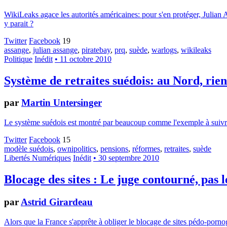
WikiLeaks agace les autorités américaines: pour s'en protéger, Julian A
y parait ?
Twitter
Facebook
19
assange
,
julian assange
,
piratebay
,
prq
,
suède
,
warlogs
,
wikileaks
Politique
Inédit
• 11 octobre 2010
Système de retraites suédois: au Nord, rie
par
Martin Untersinger
Le système suédois est montré par beaucoup comme l'exemple à suivre en
Twitter
Facebook
15
modèle suédois
,
ownipolitics
,
pensions
,
réformes
,
retraites
,
suède
Libertés Numériques
Inédit
• 30 septembre 2010
Blocage des sites : Le juge contourné, pas l
par
Astrid Girardeau
Alors que la France s'apprête à obliger le blocage de sites pédo-porno