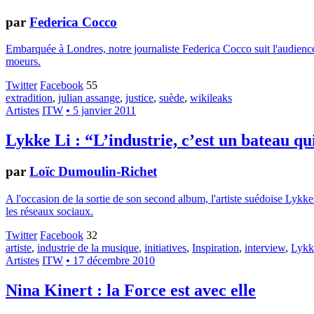
par
Federica Cocco
Embarquée à Londres, notre journaliste Federica Cocco suit l'audience 
moeurs.
Twitter
Facebook
55
extradition
,
julian assange
,
justice
,
suède
,
wikileaks
Artistes
ITW
• 5 janvier 2011
Lykke Li : “L’industrie, c’est un bateau qu
par
Loïc Dumoulin-Richet
A l'occasion de la sortie de son second album, l'artiste suédoise Lykke 
les réseaux sociaux.
Twitter
Facebook
32
artiste
,
industrie de la musique
,
initiatives
,
Inspiration
,
interview
,
Lykk
Artistes
ITW
• 17 décembre 2010
Nina Kinert : la Force est avec elle