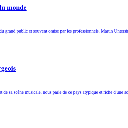
 du monde
du grand public et souvent omise par les professionnels. Martin Untersi
rgeois
 de sa scène musicale, nous parle de ce pays atypique et riche d'une s