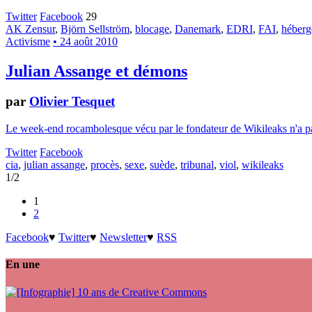
Twitter
Facebook
29
AK Zensur
,
Björn Sellström
,
blocage
,
Danemark
,
EDRI
,
FAI
,
héberg
Activisme
• 24 août 2010
Julian Assange et démons
par
Olivier Tesquet
Le week-end rocambolesque vécu par le fondateur de Wikileaks n'a pas s
Twitter
Facebook
cia
,
julian assange
,
procès
,
sexe
,
suède
,
tribunal
,
viol
,
wikileaks
1/2
1
2
Facebook
♥
Twitter
♥
Newsletter
♥
RSS
En une