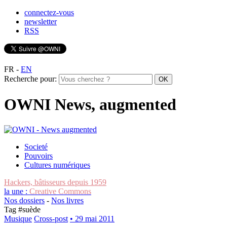
connectez-vous
newsletter
RSS
FR
-
EN
Recherche pour:
OWNI News, augmented
Societé
Pouvoirs
Cultures numériques
Hackers, bâtisseurs depuis 1959
la une :
Creative Commons
Nos dossiers
-
Nos livres
Tag #
suède
Musique
Cross-post
• 29 mai 2011