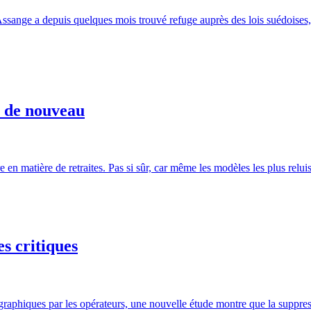
ssange a depuis quelques mois trouvé refuge auprès des lois suédoises, tr
n de nouveau
 matière de retraites. Pas si sûr, car même les modèles les plus reluis
es critiques
graphiques par les opérateurs, une nouvelle étude montre que la suppres