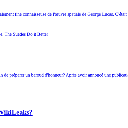
également fine connaisseuse de l'œuvre spatiale de George Lucas. C'était 
de
,
The Suedes Do it Better
rain de préparer un baroud d'honneur? Après avoir annoncé une publicatio
 WikiLeaks?