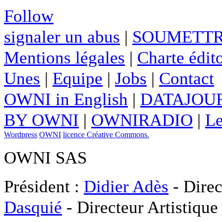
Follow
signaler un abus
|
SOUMETTR
Mentions légales
|
Charte édito
Unes
|
Equipe
|
Jobs
|
Contact
OWNI in English
|
DATAJOUR
BY OWNI
|
OWNIRADIO
|
Le
Wordpress
OWNI
licence Créative Commons.
OWNI SAS
Président :
Didier Adès
- Direc
Dasquié
- Directeur Artistique