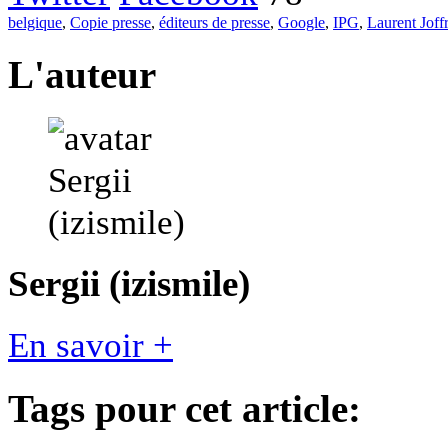
belgique
,
Copie presse
,
éditeurs de presse
,
Google
,
IPG
,
Laurent Joff
L'auteur
Sergii (izismile)
En savoir +
Tags pour cet article: