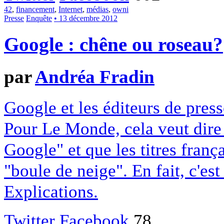
42
,
financement
,
Internet
,
médias
,
owni
Presse
Enquête
• 13 décembre 2012
Google : chêne ou roseau?
par
Andréa Fradin
Google et les éditeurs de pres
Pour Le Monde, cela veut dire q
Google" et que les titres franç
"boule de neige". En fait, c'es
Explications.
Twitter
Facebook
78