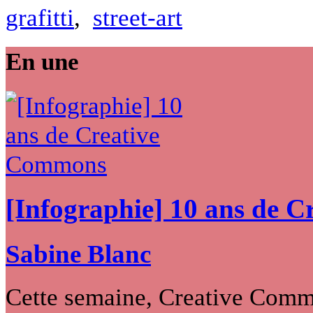
grafitti
,
street-art
En une
[Infographie] 10 ans de 
Sabine Blanc
Cette semaine, Creative Commo