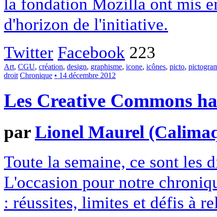
la fondation Mozilla ont mis en
d'horizon de l'initiative.
Twitter
Facebook
223
Art
,
CGU
,
création
,
design
,
graphisme
,
icone
,
icônes
,
picto
,
pictogr
droit
Chronique
• 14 décembre 2012
Les Creative Commons hack
par
Lionel Maurel (Calima
Toute la semaine, ce sont les
L'occasion pour notre chroniqu
: réussites, limites et défis à re