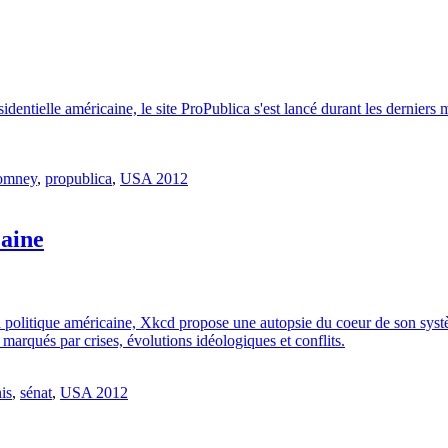
dentielle américaine, le site ProPublica s'est lancé durant les derniers m
omney
,
propublica
,
USA 2012
caine
 politique américaine, Xkcd propose une autopsie du coeur de son systèm
marqués par crises, évolutions idéologiques et conflits.
nis
,
sénat
,
USA 2012