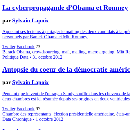
La cyberpropagande d’Obama et Romney
par
Sylvain Lapoix
Appelant ses lecteurs à partager le mailing des deux candidats à la prési
personnels par Barack Obama et Mitt Romney.
Twitter
Facebook
73
Barack Obama
,
crowdsourcing
,
mail
,
mailing
,
microtargeting
,
Mitt R
Politique
Data
• 31 octobre 2012
Autopsie du coeur de la démocratie améri
par
Sylvain Lapoix
Pendant que le vent de l'ouragan Sandy souffle dans les cheveux de la
deux chambres est ici résumée depuis ses origines en deux ventricules 
Twitter
Facebook
97
Chambre des représentants
,
élection présidentielle américaine
,
états-u
Data
Chronique
• 1 octobre 2012