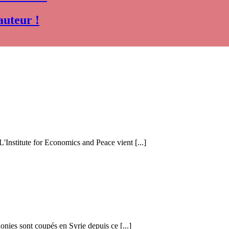
auteur !
 L'Institute for Economics and Peace vient [...]
honies sont coupés en Syrie depuis ce [...]