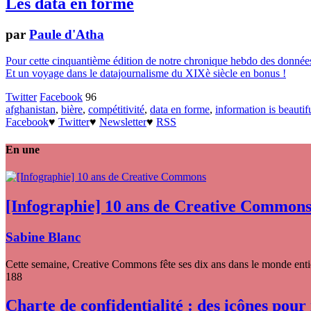
Les data en forme
par
Paule d'Atha
Pour cette cinquantième édition de notre chronique hebdo des données
Et un voyage dans le datajournalisme du XIXè siècle en bonus !
Twitter
Facebook
96
afghanistan
,
bière
,
compétitivité
,
data en forme
,
information is beautif
Facebook
♥
Twitter
♥
Newsletter
♥
RSS
En une
[Infographie] 10 ans de Creative Common
Sabine Blanc
Cette semaine, Creative Commons fête ses dix ans dans le monde entier
188
Charte de confidentialité : des icônes pour