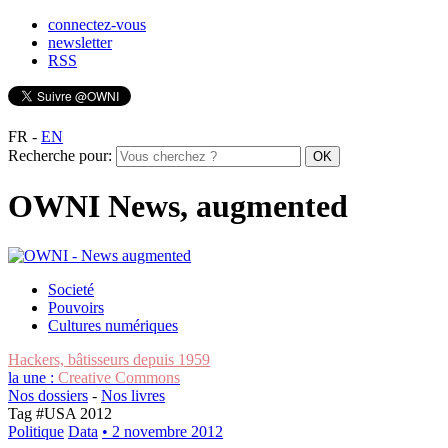
connectez-vous
newsletter
RSS
FR
-
EN
Recherche pour:
OWNI News, augmented
Societé
Pouvoirs
Cultures numériques
Hackers, bâtisseurs depuis 1959
la une :
Creative Commons
Nos dossiers
-
Nos livres
Tag #
USA 2012
Politique
Data
• 2 novembre 2012