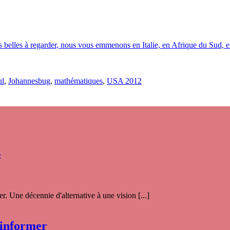
 belles à regarder, nous vous emmenons en Italie, en Afrique du Sud, en
ul
,
Johannesbug
,
mathématiques
,
USA 2012
s
. Une décennie d'alternative à une vision [...]
 informer